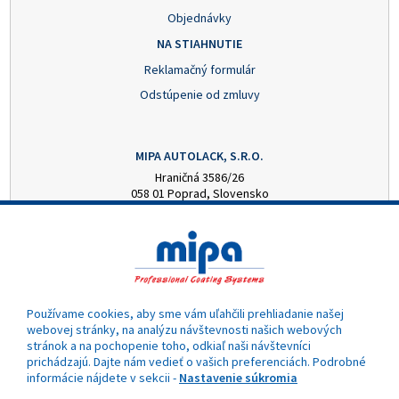
Objednávky
NA STIAHNUTIE
Reklamačný formulár
Odstúpenie od zmluvy
MIPA AUTOLACK, S.R.O.
Hraničná 3586/26
058 01 Poprad, Slovensko
+421 52 7728876
mipa@autolack.sk
OTVÁRACIE HODINY
Pondelok - Piatok: 8:00 - 16:00 hod.
(obedňajšia prestávka 12:30 - 13:00)
Používame cookies, aby sme vám uľahčili prehliadanie našej
webovej stránky, na analýzu návštevnosti našich webových
stránok a na pochopenie toho, odkiaľ naši návštevníci
prichádzajú. Dajte nám vedieť o vašich preferenciách. Podrobné
informácie nájdete v sekcii -
Nastavenie súkromia