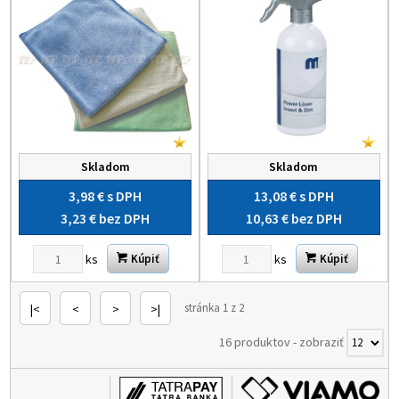
Skladom
Skladom
3,98 €
s DPH
13,08 €
s DPH
3,23 €
bez DPH
10,63 €
bez DPH
ks
ks
Kúpiť
Kúpiť
stránka 1 z 2
|<
<
>
>|
16 produktov
-
zobraziť