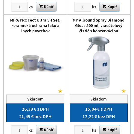
ks
ks
Kúpiť
Kúpiť
MIPA PROTect Ultra 9H Set,
MP Allround Spray Diamond
keramická ochrana laku a
Gloss 500 ml, viacúčelový
iných povrchov
čistič s konzerváciou
Skladom
Skladom
26,39 €
s DPH
15,04 €
s DPH
21,45 €
bez DPH
12,22 €
bez DPH
ks
ks
Kúpiť
Kúpiť