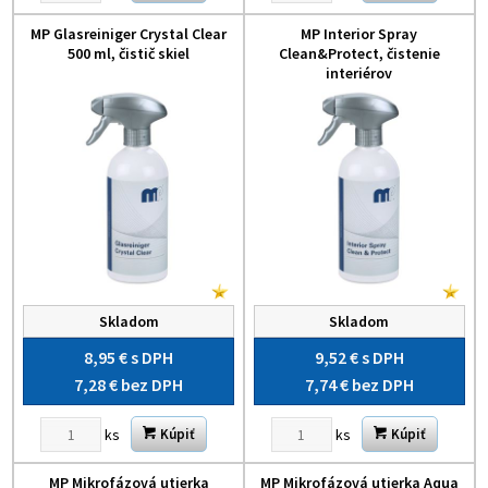
MP Glasreiniger Crystal Clear
MP Interior Spray
500 ml, čistič skiel
Clean&Protect, čistenie
interiérov
Skladom
Skladom
8,95 €
s DPH
9,52 €
s DPH
7,28 €
bez DPH
7,74 €
bez DPH
ks
ks
Kúpiť
Kúpiť
MP Mikrofázová utierka
MP Mikrofázová utierka Aqua