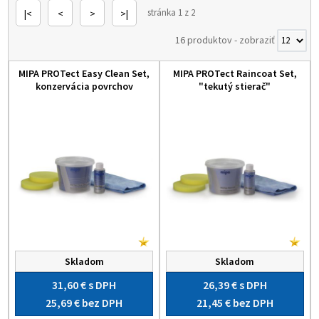
stránka 1 z 2
|<
<
>
>|
16 produktov
-
zobraziť
MIPA PROTect Easy Clean Set,
MIPA PROTect Raincoat Set,
konzervácia povrchov
"tekutý stierač"
Skladom
Skladom
31,60 €
s DPH
26,39 €
s DPH
25,69 €
bez DPH
21,45 €
bez DPH