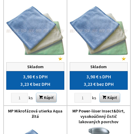
Skladom
Skladom
3,98 €
s DPH
3,98 €
s DPH
3,23 €
bez DPH
3,23 €
bez DPH
ks
ks
Kúpiť
Kúpiť
MP Mikrofázová utierka Aqua
MP Power-löser Insect&Dirt,
žltá
vysokoúčinný čistič
lakovaných povrchov