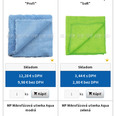
"Profi"
"Soft"
Skladom
Skladom
12,28 €
s DPH
3,44 €
s DPH
9,98 €
bez DPH
2,80 €
bez DPH
ks
ks
Kúpiť
Kúpiť
MP Mikrofázová utierka Aqua
MP Mikrofázová utierka Aqua
modrá
zelená