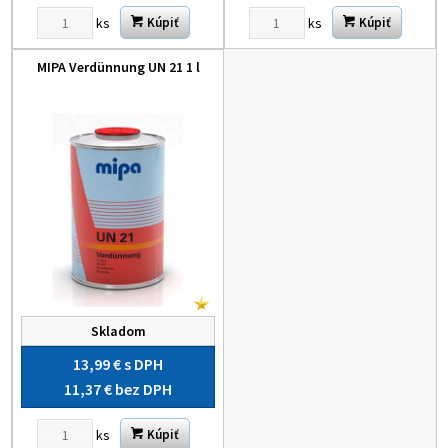
ks
ks
Kúpiť
Kúpiť
MIPA Verdünnung UN 21 1 l
Skladom
13,99 €
s DPH
11,37 €
bez DPH
ks
Kúpiť