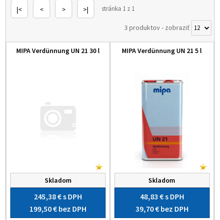
stránka 1 z 1
|<
<
>
>|
3 produktov
-
zobraziť
MIPA Verdünnung UN 21 30 l
MIPA Verdünnung UN 21 5 l
Skladom
Skladom
245,38 €
s DPH
48,83 €
s DPH
199,50 €
bez DPH
39,70 €
bez DPH