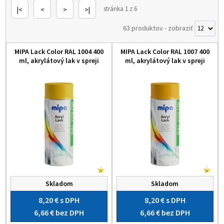
stránka 1 z 6
|<
<
>
>|
63 produktov
-
zobraziť
MIPA Lack Color RAL 1004 400
MIPA Lack Color RAL 1007 400
ml, akrylátový lak v spreji
ml, akrylátový lak v spreji
Skladom
Skladom
8,20 €
s DPH
8,20 €
s DPH
6,66 €
bez DPH
6,66 €
bez DPH