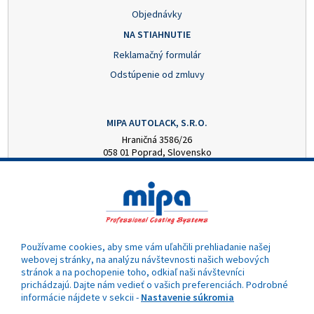
Objednávky
NA STIAHNUTIE
Reklamačný formulár
Odstúpenie od zmluvy
MIPA AUTOLACK, S.R.O.
Hraničná 3586/26
058 01 Poprad, Slovensko
+421 52 7728876
mipa@autolack.sk
OTVÁRACIE HODINY
Pondelok - Piatok: 8:00 - 16:00 hod.
(obedňajšia prestávka 12:30 - 13:00)
Používame cookies, aby sme vám uľahčili prehliadanie našej
webovej stránky, na analýzu návštevnosti našich webových
stránok a na pochopenie toho, odkiaľ naši návštevníci
prichádzajú. Dajte nám vedieť o vašich preferenciách. Podrobné
informácie nájdete v sekcii -
Nastavenie súkromia