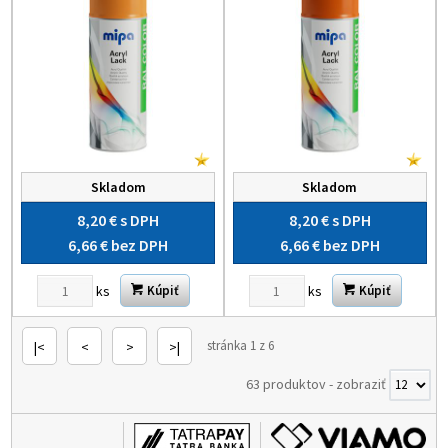
Skladom
Skladom
8,20 €
s DPH
8,20 €
s DPH
6,66 €
bez DPH
6,66 €
bez DPH
ks
ks
Kúpiť
Kúpiť
stránka 1 z 6
|<
<
>
>|
63 produktov
-
zobraziť