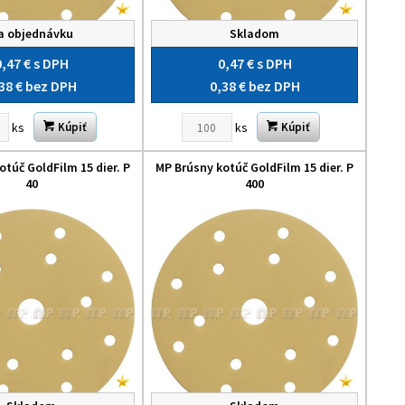
a objednávku
Skladom
0,47 €
s DPH
0,47 €
s DPH
38 €
bez DPH
0,38 €
bez DPH
ks
ks
Kúpiť
Kúpiť
otúč GoldFilm 15 dier. P
MP Brúsny kotúč GoldFilm 15 dier. P
40
400