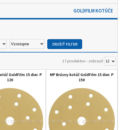
GOLDFILM KOTÚČE
17 produktov
-
zobraziť
otúč GoldFilm 15 dier. P
MP Brúsny kotúč GoldFilm 15 dier. P
120
150