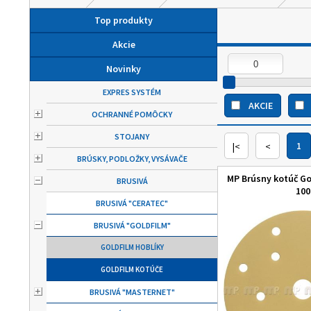
Top produkty
Akcie
Novinky
EXPRES SYSTÉM
AKCIE
OCHRANNÉ POMÔCKY
STOJANY
|<
<
1
BRÚSKY, PODLOŽKY, VYSÁVAČE
MP Brúsny kotúč Gol
BRUSIVÁ
100
BRUSIVÁ "CERATEC"
BRUSIVÁ "GOLDFILM"
GOLDFILM HOBLÍKY
GOLDFILM KOTÚČE
BRUSIVÁ "MASTERNET"