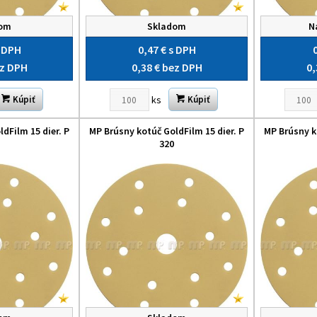
dom
Skladom
N
 DPH
0,47 €
s DPH
z DPH
0,38 €
bez DPH
0,
ks
Kúpiť
Kúpiť
dFilm 15 dier. P
MP Brúsny kotúč GoldFilm 15 dier. P
MP Brúsny k
320