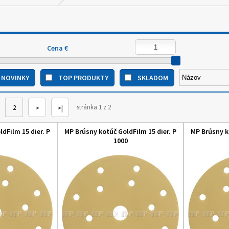
Cena €
NOVINKY
TOP PRODUKTY
SKLADOM
stránka 1 z 2
2
>
>|
dFilm 15 dier. P
MP Brúsny kotúč GoldFilm 15 dier. P
MP Brúsny k
1000