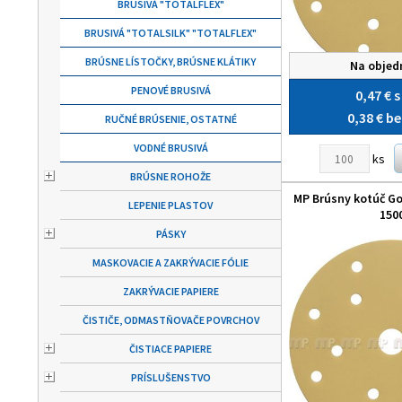
BRUSIVÁ "TOTALFLEX"
BRUSIVÁ "TOTALSILK" "TOTALFLEX"
BRÚSNE LÍSTOČKY, BRÚSNE KLÁTIKY
Na objed
PENOVÉ BRUSIVÁ
0,47 €
s
0,38 €
be
RUČNÉ BRÚSENIE, OSTATNÉ
VODNÉ BRUSIVÁ
ks
BRÚSNE ROHOŽE
MP Brúsny kotúč Gol
LEPENIE PLASTOV
150
PÁSKY
MASKOVACIE A ZAKRÝVACIE FÓLIE
ZAKRÝVACIE PAPIERE
ČISTIČE, ODMASTŇOVAČE POVRCHOV
ČISTIACE PAPIERE
PRÍSLUŠENSTVO