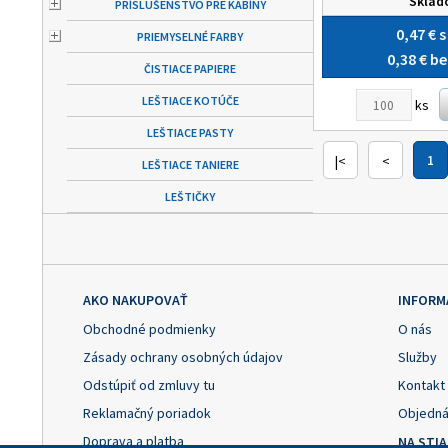
Skla
PRÍSLUŠENSTVO PRE KABÍNY
0,47 €
s
PRIEMYSELNÉ FARBY
0,38 €
be
ČISTIACE PAPIERE
LEŠTIACE KOTÚČE
ks
LEŠTIACE PASTY
|<
<
1
LEŠTIACE TANIERE
LEŠTIČKY
AKO NAKUPOVAŤ
INFORM
Obchodné podmienky
O nás
Zásady ochrany osobných údajov
Služby
Odstúpiť od zmluvy tu
Kontakt
Reklamačný poriadok
Objedná
Doprava a platba
NA STI