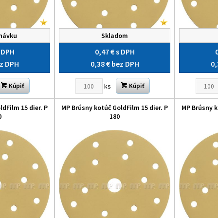
návku
Skladom
 DPH
0,47 €
s DPH
z DPH
0,38 €
bez DPH
0,
ks
Kúpiť
Kúpiť
dFilm 15 dier. P
MP Brúsny kotúč GoldFilm 15 dier. P
MP Brúsny k
0
180