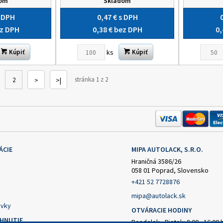
dom
Skladom
 DPH
0,47 €
s DPH
z DPH
0,38 €
bez DPH
0,
ks
Kúpiť
Kúpiť
stránka 1 z 2
2
>
>|
ÁCIE
MIPA AUTOLACK, S.R.O.
Hraničná 3586/26
058 01 Poprad, Slovensko
+421 52 7728876
mipa@autolack.sk
vky
OTVÁRACIE HODINY
AHNUTIE
Pondelok - Piatok: 8:00 - 16:00 