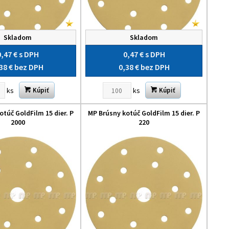
Skladom
Skladom
0,47 €
s DPH
0,47 €
s DPH
38 €
bez DPH
0,38 €
bez DPH
ks
ks
Kúpiť
Kúpiť
otúč GoldFilm 15 dier. P
MP Brúsny kotúč GoldFilm 15 dier. P
2000
220