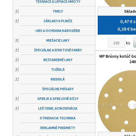
TESNIACE A LEPIACE HMOTY
Skla
TMELY
0,47 €
s
ZÁKLADY A PLNIČE
0,38 €
be
UBS A OCHRANA KAROSÉRIE
MIEŠACIE LAKY
ks
ŠPECIÁLNE A EFEKTOVÉ FARBY
MP Brúsny kotúč Gol
BEZFAREBNÉ LAKY
240
TUŽIDLÁ
RIEDIDLÁ
ŠPECIÁLNE PRÍSADY
SPREJE A SPREJOVÉ DÓZY
LEŠTENIE, KONZERVÁCIA
STRIEKACIA TECHNIKA
REKLAMNÉ PREDMETY