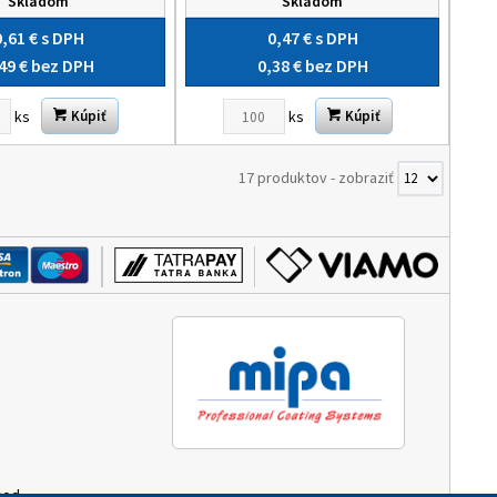
Skladom
Skladom
0,61 €
s DPH
0,47 €
s DPH
49 €
bez DPH
0,38 €
bez DPH
ks
ks
Kúpiť
Kúpiť
17 produktov
-
zobraziť
hod.