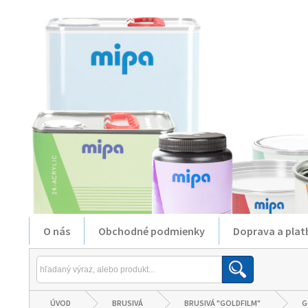
O nás
Obchodné podmienky
Doprava a plat
ÚVOD
BRUSIVÁ
BRUSIVÁ "GOLDFILM"
G