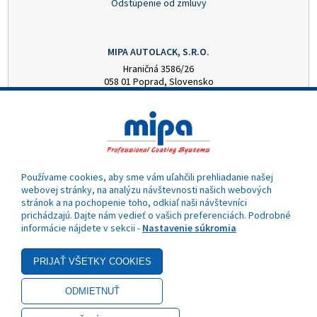
Odstúpenie od zmluvy
MIPA AUTOLACK, S.R.O.
Hraničná 3586/26
058 01 Poprad, Slovensko
+421 52 7728876
mipa@autolack.sk
OTVÁRACIE HODINY
Pondelok - Piatok: 8:00 - 16:00 hod.
(obedňajšia prestávka 12:30 - 13:00)
Používame cookies, aby sme vám uľahčili prehliadanie našej
webovej stránky, na analýzu návštevnosti našich webových
stránok a na pochopenie toho, odkiaľ naši návštevníci
prichádzajú. Dajte nám vedieť o vašich preferenciách. Podrobné
informácie nájdete v sekcii -
Nastavenie súkromia
- Akciová cena