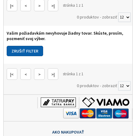
stránka 1 z 1
|<
<
>
>|
0 produktov
-
zobraziť
Vašim požiadavkám nevyhovuje žiadny tovar. Skúste, prosím,
pozmeniť svoj výber.
stránka 1 z 1
|<
<
>
>|
0 produktov
-
zobraziť
AKO NAKUPOVAŤ