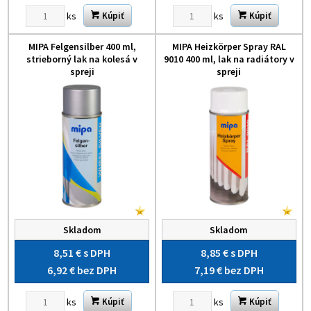
ks
ks
Kúpiť
Kúpiť
MIPA Felgensilber 400 ml,
MIPA Heizkörper Spray RAL
strieborný lak na kolesá v
9010 400 ml, lak na radiátory v
spreji
spreji
Skladom
Skladom
8,51 €
s DPH
8,85 €
s DPH
6,92 €
bez DPH
7,19 €
bez DPH
ks
ks
Kúpiť
Kúpiť