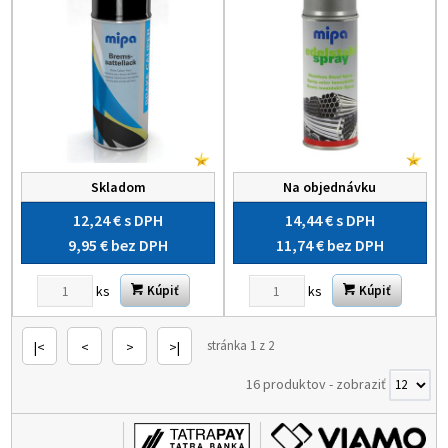
Skladom
Na objednávku
12,24 €
s DPH
14,44 €
s DPH
9,95 €
bez DPH
11,74 €
bez DPH
ks
ks
Kúpiť
Kúpiť
stránka 1 z 2
|<
<
>
>|
16 produktov
-
zobraziť