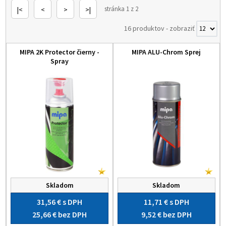
stránka 1 z 2
|<
<
>
>|
16 produktov
-
zobraziť
MIPA 2K Protector čierny -
MIPA ALU-Chrom Sprej
Spray
Skladom
Skladom
31,56 €
s DPH
11,71 €
s DPH
25,66 €
bez DPH
9,52 €
bez DPH