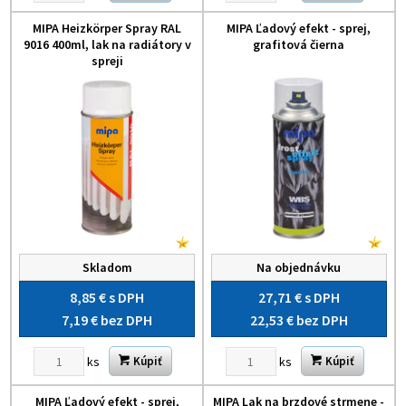
MIPA Heizkörper Spray RAL
MIPA Ľadový efekt - sprej,
9016 400ml, lak na radiátory v
grafitová čierna
spreji
Skladom
Na objednávku
8,85 €
s DPH
27,71 €
s DPH
7,19 €
bez DPH
22,53 €
bez DPH
ks
ks
Kúpiť
Kúpiť
MIPA Ľadový efekt - sprej,
MIPA Lak na brzdové strmene -