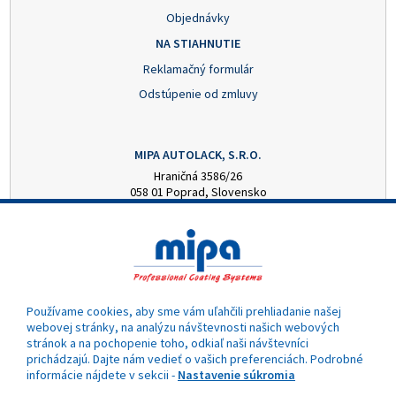
Objednávky
NA STIAHNUTIE
Reklamačný formulár
Odstúpenie od zmluvy
MIPA AUTOLACK, S.R.O.
Hraničná 3586/26
058 01 Poprad, Slovensko
+421 52 7728876
mipa@autolack.sk
OTVÁRACIE HODINY
Pondelok - Piatok: 8:00 - 16:00 hod.
(obedňajšia prestávka 12:30 - 13:00)
Používame cookies, aby sme vám uľahčili prehliadanie našej
webovej stránky, na analýzu návštevnosti našich webových
stránok a na pochopenie toho, odkiaľ naši návštevníci
prichádzajú. Dajte nám vedieť o vašich preferenciách. Podrobné
informácie nájdete v sekcii -
Nastavenie súkromia