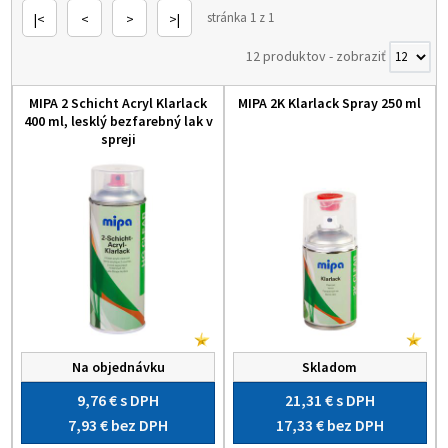
stránka 1 z 1
|<
<
>
>|
12 produktov
-
zobraziť
MIPA 2 Schicht Acryl Klarlack
MIPA 2K Klarlack Spray 250 ml
400 ml, lesklý bezfarebný lak v
spreji
Na objednávku
Skladom
9,76 €
s DPH
21,31 €
s DPH
7,93 €
bez DPH
17,33 €
bez DPH