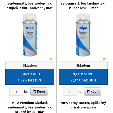
seidenmatt, bezfarebný lak,
seidenmatt, bezfarebný lak,
stupeň lesku - hodvábny mat
stupeň lesku - mat
Skladom
Skladom
9,06 €
s DPH
9,06 €
s DPH
7,37 €
bez DPH
7,37 €
bez DPH
ks
ks
Kúpiť
Kúpiť
MIPA Premium Klarlack
MIPA Spray Master, aplikačný
seidenmatt, bezfarebný lak,
držiak pre spreje
stupeň lesku - mat