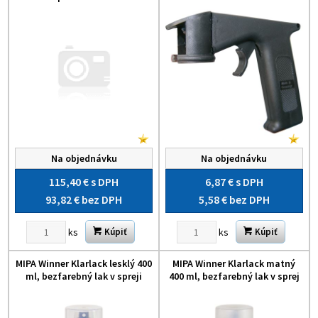
Na objednávku
Na objednávku
115,40 €
s DPH
6,87 €
s DPH
93,82 €
bez DPH
5,58 €
bez DPH
ks
ks
Kúpiť
Kúpiť
MIPA Winner Klarlack lesklý 400
MIPA Winner Klarlack matný
ml, bezfarebný lak v spreji
400 ml, bezfarebný lak v sprej