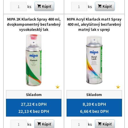
ks
ks
Kúpiť
Kúpiť
MIPA 2K Klarlack Spray 400 ml,
MIPA Acryl Klarlack matt Spray
dvojkomponentný bezfarebný
400 ml, akrylátový bezfarebný
vysokolesklý lak
matný lak v spreji
Skladom
Skladom
27,22 €
s DPH
8,20 €
s DPH
22,13 €
bez DPH
6,66 €
bez DPH
ks
ks
Kúpiť
Kúpiť