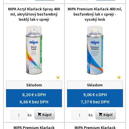
MIPA Acryl Klarlack Spray 400
MIPA Premium Klarlack 400 ml,
ml, akrylátový bezfarebný
bezfarebný lak v spreji -
lesklý lak v spreji
vysoký lesk
Skladom
Skladom
8,20 €
s DPH
9,06 €
s DPH
6,66 €
bez DPH
7,37 €
bez DPH
ks
ks
Kúpiť
Kúpiť
MIPA Premium Klarlack
MIPA Premium Klarlack