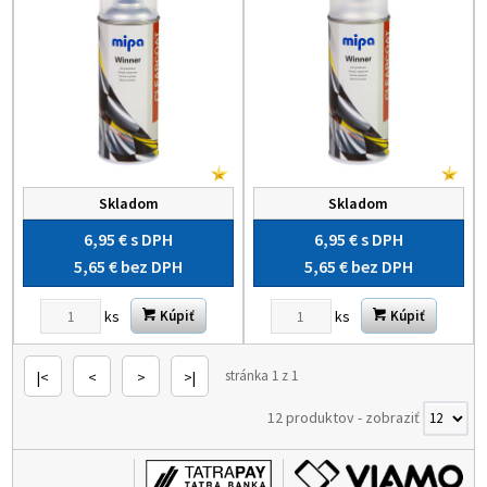
Skladom
Skladom
6,95 €
s DPH
6,95 €
s DPH
5,65 €
bez DPH
5,65 €
bez DPH
ks
ks
Kúpiť
Kúpiť
stránka 1 z 1
|<
<
>
>|
12 produktov
-
zobraziť