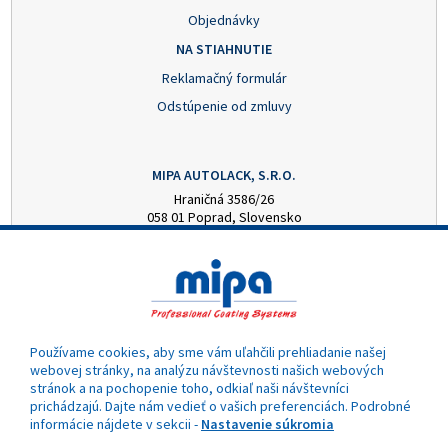
Objednávky
NA STIAHNUTIE
Reklamačný formulár
Odstúpenie od zmluvy
MIPA AUTOLACK, S.R.O.
Hraničná 3586/26
058 01 Poprad, Slovensko
+421 52 7728876
mipa@autolack.sk
OTVÁRACIE HODINY
Pondelok - Piatok: 8:00 - 16:00 hod.
(obedňajšia prestávka 12:30 - 13:00)
Používame cookies, aby sme vám uľahčili prehliadanie našej
webovej stránky, na analýzu návštevnosti našich webových
stránok a na pochopenie toho, odkiaľ naši návštevníci
prichádzajú. Dajte nám vedieť o vašich preferenciách. Podrobné
informácie nájdete v sekcii -
Nastavenie súkromia