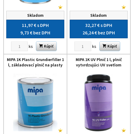
Skladom
Skladom
11,97 €
s DPH
32,27 €
s DPH
9,73 €
bez DPH
26,24 €
bez DPH
ks
ks
Kúpiť
Kúpiť
MIPA 1K Plastic Grundierfiller 1
MIPA 1K UV Plnič 1 l, plnič
l, základovací plnič na plasty
vytvrdzujúci UV svetlom