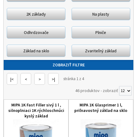
2K základy
Na plasty
Odhrdzovače
Plniče
Základ na sklo
Zvariteľný základ
ZOBRAZIŤ FILTRE
stránka 1 z 4
|<
<
>
>|
46 produktov
-
zobraziť
MIPA 1K Fast Filler sivý 1 l ,
MIPA 1K Glasprimer 1 l,
silnoplniaci 1K rýchloschnúci
priľnavostný základ na sklo
kyslý základ