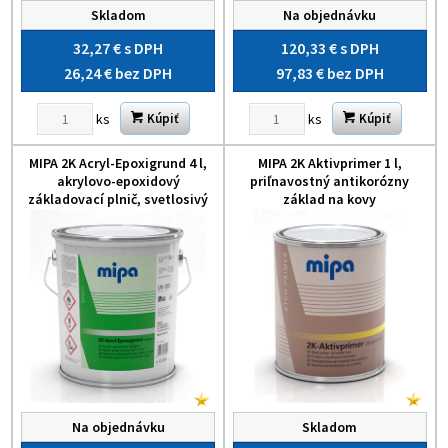
Skladom
Na objednávku
32,27 €
s DPH
120,33 €
s DPH
26,24 €
bez DPH
97,83 €
bez DPH
ks
ks
Kúpiť
Kúpiť
MIPA 2K Acryl-Epoxigrund 4 l,
MIPA 2K Aktivprimer 1 l,
akrylovo-epoxidový
priľnavostný antikorózny
základovací plnič, svetlosivý
základ na kovy
Na objednávku
Skladom