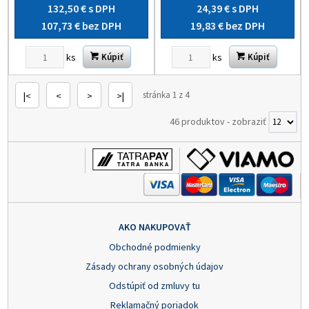
132,50 €
s DPH
24,39 €
s DPH
107,73 €
bez DPH
19,83 €
bez DPH
ks
ks
Kúpiť
Kúpiť
stránka 1 z 4
|<
<
>
>|
46 produktov
-
zobraziť
AKO NAKUPOVAŤ
Obchodné podmienky
Zásady ochrany osobných údajov
Odstúpiť od zmluvy tu
Reklamačný poriadok