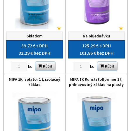
Skladom
Na objednávku
39,72 €
s DPH
125,29 €
s DPH
32,29 €
bez DPH
101,86 €
bez DPH
ks
ks
Kúpiť
Kúpiť
MIPA 1K Isolator 1 l, izolačný
MIPA 1K Kunststoffprimer 1 l,
základ
priľnavostný základ na plasty