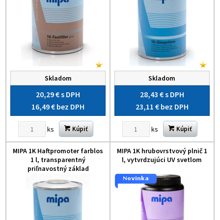
Skladom
Skladom
20,29 €
s DPH
28,43 €
s DPH
16,49 €
bez DPH
23,11 €
bez DPH
ks
ks
Kúpiť
Kúpiť
MIPA 1K Haftpromoter farblos
MIPA 1K hrubovrstvový plnič 1
1 l, transparentný
l, vytvrdzujúci UV svetlom
priľnavostný základ