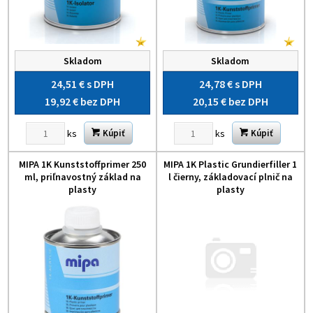
Skladom
Skladom
24,51 €
s DPH
24,78 €
s DPH
19,92 €
bez DPH
20,15 €
bez DPH
ks
ks
Kúpiť
Kúpiť
MIPA 1K Kunststoffprimer 250
MIPA 1K Plastic Grundierfiller 1
ml, priľnavostný základ na
l čierny, základovací plnič na
plasty
plasty