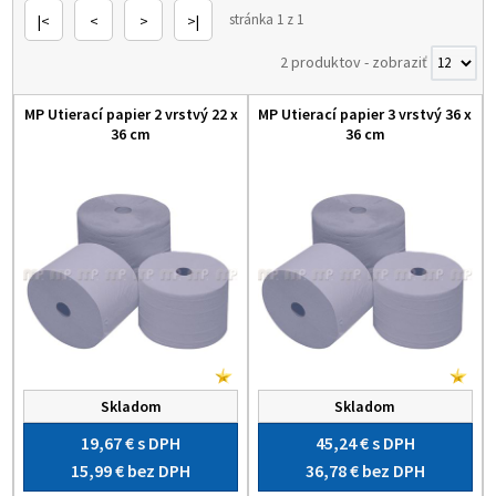
stránka 1 z 1
|<
<
>
>|
2 produktov
-
zobraziť
MP Utierací papier 2 vrstvý 22 x
MP Utierací papier 3 vrstvý 36 x
36 cm
36 cm
Skladom
Skladom
19,67 €
s DPH
45,24 €
s DPH
15,99 €
bez DPH
36,78 €
bez DPH