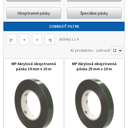
Obojstranné pásky
Špeciálne pásky
ZOBRAZIŤ FILTRE
stránka 1 z 4
|<
<
>
>|
41 produktov
-
zobraziť
MP Akrylová obojstranná
MP Akrylová obojstranná
páska 19 mm x 10 m
páska 25 mm x 10 m