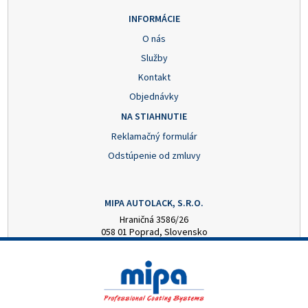
INFORMÁCIE
O nás
Služby
Kontakt
Objednávky
NA STIAHNUTIE
Reklamačný formulár
Odstúpenie od zmluvy
MIPA AUTOLACK, S.R.O.
Hraničná 3586/26
058 01 Poprad, Slovensko
+421 52 7728876
mipa@autolack.sk
OTVÁRACIE HODINY
Pondelok - Piatok: 8:00 - 16:00 hod.