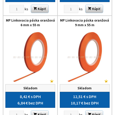
ks
ks
Kúpiť
Kúpiť
MP Linkovacia páska oranžová
MP Linkovacia páska oranžová
6 mm x 55 m
9 mm x 55 m
Skladom
Skladom
8,42 €
s DPH
12,51 €
s DPH
6,84 €
bez DPH
10,17 €
bez DPH
ks
ks
Kúpiť
Kúpiť