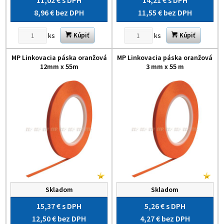
11,02 €
s DPH
14,21 €
s DPH
8,96 €
bez DPH
11,55 €
bez DPH
ks
ks
Kúpiť
Kúpiť
MP Linkovacia páska oranžová
MP Linkovacia páska oranžová
12mm x 55m
3 mm x 55 m
Skladom
Skladom
15,37 €
s DPH
5,26 €
s DPH
12,50 €
bez DPH
4,27 €
bez DPH