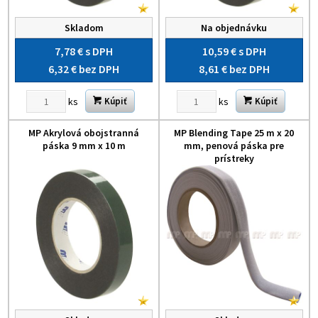
Skladom
Na objednávku
7,78 €
s DPH
10,59 €
s DPH
6,32 €
bez DPH
8,61 €
bez DPH
ks
ks
Kúpiť
Kúpiť
MP Akrylová obojstranná
MP Blending Tape 25 m x 20
páska 9 mm x 10 m
mm, penová páska pre
prístreky