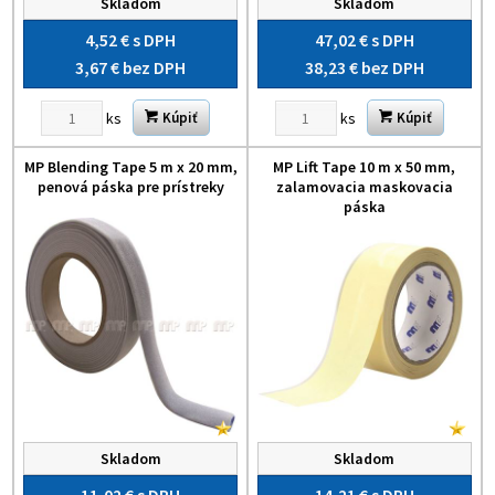
Skladom
Skladom
4,52 €
s DPH
47,02 €
s DPH
3,67 €
bez DPH
38,23 €
bez DPH
ks
ks
Kúpiť
Kúpiť
MP Blending Tape 5 m x 20 mm,
MP Lift Tape 10 m x 50 mm,
penová páska pre prístreky
zalamovacia maskovacia
páska
Skladom
Skladom