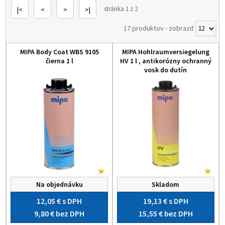
stránka 1 z 2
|<
<
>
>|
17 produktov
-
zobraziť
MIPA Body Coat WBS 9105
MIPA Hohlraumversiegelung
čierna 1 l
HV 1 l , antikorózny ochranný
vosk do dutín
Na objednávku
Skladom
12,05 €
s DPH
19,13 €
s DPH
9,80 €
bez DPH
15,55 €
bez DPH