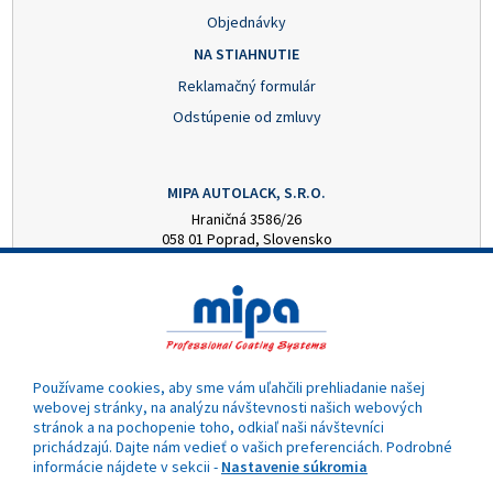
Objednávky
NA STIAHNUTIE
Reklamačný formulár
Odstúpenie od zmluvy
MIPA AUTOLACK, S.R.O.
Hraničná 3586/26
058 01 Poprad, Slovensko
+421 52 7728876
mipa@autolack.sk
OTVÁRACIE HODINY
Pondelok - Piatok: 8:00 - 16:00 hod.
(obedňajšia prestávka 12:30 - 13:00)
Používame cookies, aby sme vám uľahčili prehliadanie našej
webovej stránky, na analýzu návštevnosti našich webových
stránok a na pochopenie toho, odkiaľ naši návštevníci
prichádzajú. Dajte nám vedieť o vašich preferenciách. Podrobné
informácie nájdete v sekcii -
Nastavenie súkromia