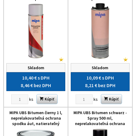
Skladom
Skladom
10,40 €
s DPH
10,09 €
s DPH
8,46 €
bez DPH
8,21 €
bez DPH
ks
ks
Kúpiť
Kúpiť
MIPA UBS Bitumen čierny 1 l,
MIPA UBS Bitumen schwarz -
neprelakovateľná ochrana
Spray 500 ml,
spodku áut, natierateľný
neprelakovateľná ochrana
podvozku