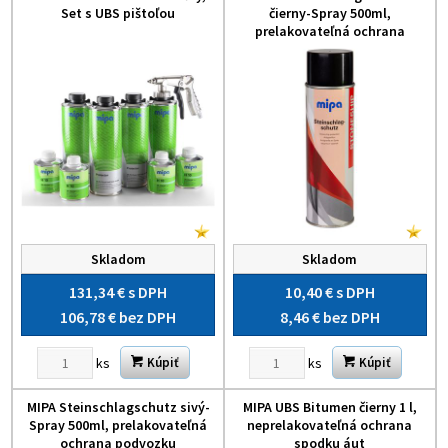
Set s UBS pištoľou
čierny-Spray 500ml,
prelakovateľná ochrana
podvozku
Skladom
Skladom
131,34 €
s DPH
10,40 €
s DPH
106,78 €
bez DPH
8,46 €
bez DPH
ks
ks
Kúpiť
Kúpiť
MIPA Steinschlagschutz sivý-
MIPA UBS Bitumen čierny 1 l,
Spray 500ml, prelakovateľná
neprelakovateľná ochrana
ochrana podvozku
spodku áut