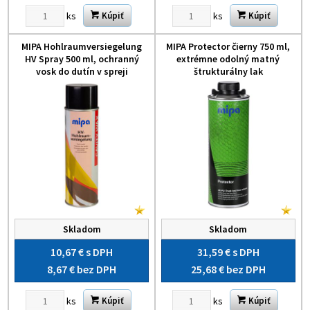
ks
ks
Kúpiť
Kúpiť
MIPA Hohlraumversiegelung
MIPA Protector čierny 750 ml,
HV Spray 500 ml, ochranný
extrémne odolný matný
vosk do dutín v spreji
štrukturálny lak
Skladom
Skladom
10,67 €
s DPH
31,59 €
s DPH
8,67 €
bez DPH
25,68 €
bez DPH
ks
ks
Kúpiť
Kúpiť