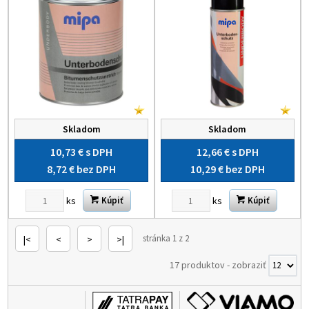
Skladom
Skladom
10,73 €
s DPH
12,66 €
s DPH
8,72 €
bez DPH
10,29 €
bez DPH
ks
ks
Kúpiť
Kúpiť
stránka 1 z 2
|<
<
>
>|
17 produktov
-
zobraziť