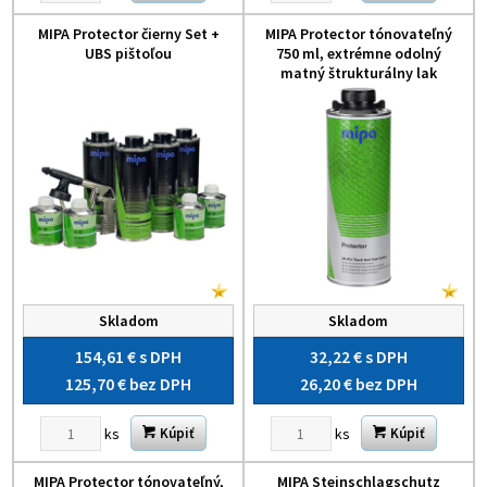
MIPA Protector čierny Set +
MIPA Protector tónovateľný
UBS pištoľou
750 ml, extrémne odolný
matný štrukturálny lak
Skladom
Skladom
154,61 €
s DPH
32,22 €
s DPH
125,70 €
bez DPH
26,20 €
bez DPH
ks
ks
Kúpiť
Kúpiť
MIPA Protector tónovateľný,
MIPA Steinschlagschutz