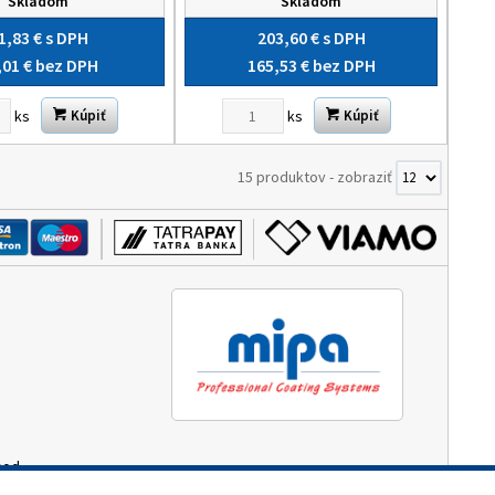
Skladom
Skladom
1,83 €
s DPH
203,60 €
s DPH
,01 €
bez DPH
165,53 €
bez DPH
ks
ks
Kúpiť
Kúpiť
15 produktov
-
zobraziť
hod.
3:00)