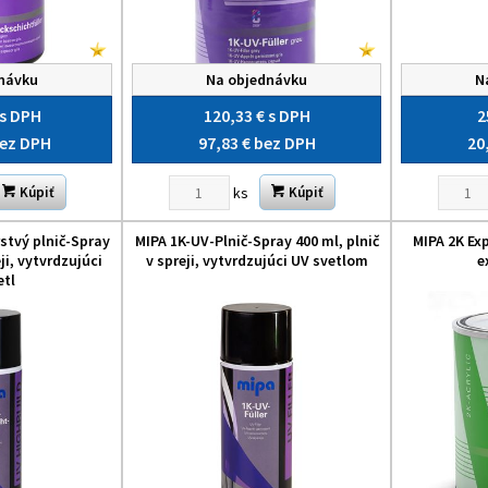
návku
Na objednávku
N
s DPH
120,33 €
s DPH
2
ez DPH
97,83 €
bez DPH
20
ks
Kúpiť
Kúpiť
stvý plnič-Spray
MIPA 1K-UV-Plnič-Spray 400 ml, plnič
MIPA 2K Expr
eji, vytvrdzujúci
v spreji, vytvrdzujúci UV svetlom
e
etl