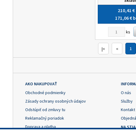
Skla
210,41 €
171,06 €
b
ks
|<
<
1
AKO NAKUPOVAŤ
INFORM
Obchodné podmienky
O nás
Zásady ochrany osobných údajov
Služby
Odstúpiť od zmluvy tu
Kontakt
Reklamačný poriadok
Objedná
Doprava a platba
NA STI
Výhody registrácie
Reklama