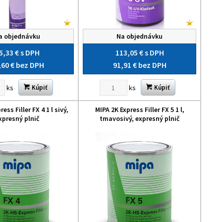
a objednávku
Na objednávku
5,33 €
s DPH
113,05 €
s DPH
,60 €
bez DPH
91,91 €
bez DPH
ks
ks
Kúpiť
Kúpiť
ess Filler FX 4 1 l sivý,
MIPA 2K Express Filler FX 5 1 l,
xpresný plnič
tmavosivý, expresný plnič