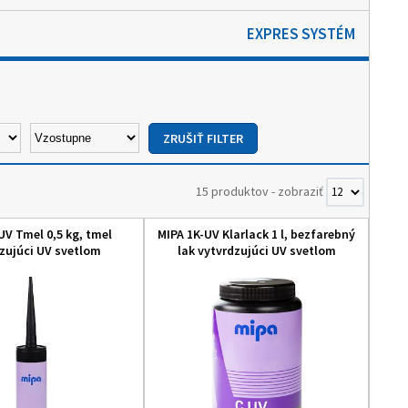
EXPRES SYSTÉM
15 produktov
-
zobraziť
UV Tmel 0,5 kg, tmel
MIPA 1K-UV Klarlack 1 l, bezfarebný
zujúci UV svetlom
lak vytvrdzujúci UV svetlom