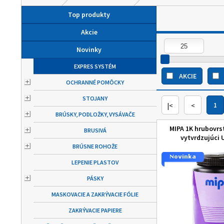
Top produkty
Akcie
Novinky
EXPRES SYSTÉM
AKCIE
OCHRANNÉ POMÔCKY
STOJANY
|<
<
1
BRÚSKY, PODLOŽKY, VYSÁVAČE
MIPA 1K hrubovrst
BRUSIVÁ
vytvrdzujúci 
BRÚSNE ROHOŽE
LEPENIE PLASTOV
PÁSKY
MASKOVACIE A ZAKRÝVACIE FÓLIE
ZAKRÝVACIE PAPIERE