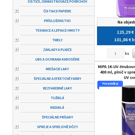
ČISTIČE, ODMASTŇOVAČE POVRCHOV
ČISTIACE PAPIERE
PRÍSLUŠENSTVO
Na objed
TESNIACE A LEPIACE HMOTY
125,29 €
101,86 €
b
TMELY
ZÁKLADY A PLNIČE
ks
UBS A OCHRANA KAROSÉRIE
MIPA 1K-UV-Hrubovr
MIEŠACIE LAKY
400 ml, plnič v spr
UV sv
ŠPECIÁLNE A EFEKTOVÉ FARBY
BEZFAREBNÉ LAKY
TUŽIDLÁ
RIEDIDLÁ
ŠPECIÁLNE PRÍSADY
SPREJE A SPREJOVÉ DÓZY