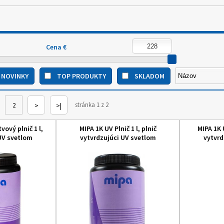
Cena €
NOVINKY
TOP PRODUKTY
SKLADOM
stránka 1 z 2
2
>
>|
vový plnič 1 l,
MIPA 1K UV Plnič 1 l, plnič
MIPA 1K 
UV svetlom
vytvrdzujúci UV svetlom
vytvrd