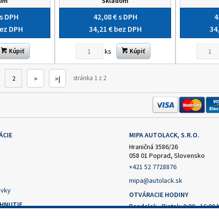
dom
Skladom
s DPH
42,08 €
s DPH
4
ez DPH
34,21 €
bez DPH
34
ks
Kúpiť
Kúpiť
stránka 1 z 2
2
>
>|
ÁCIE
MIPA AUTOLACK, S.R.O.
Hraničná 3586/26
058 01 Poprad, Slovensko
+421 52 7728876
mipa@autolack.sk
vky
OTVÁRACIE HODINY
AHNUTIE
Pondelok - Piatok: 8:00 - 16:00 
(obedňajšia prestávka 12:30 - 1
čný formulár