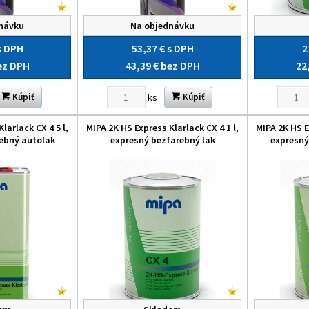
návku
Na objednávku
s DPH
53,37 €
s DPH
2
ez DPH
43,39 €
bez DPH
22
ks
Kúpiť
Kúpiť
larlack CX 4 5 l,
MIPA 2K HS Express Klarlack CX 4 1 l,
MIPA 2K HS E
ebný autolak
expresný bezfarebný lak
expresný