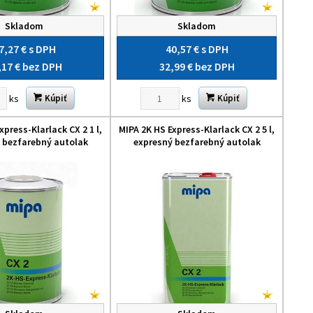
Skladom
Skladom
7,27 €
s DPH
40,57 €
s DPH
,17 €
bez DPH
32,99 €
bez DPH
ks
ks
Kúpiť
Kúpiť
xpress-Klarlack CX 2 1 l,
MIPA 2K HS Express-Klarlack CX 2 5 l,
 bezfarebný autolak
expresný bezfarebný autolak