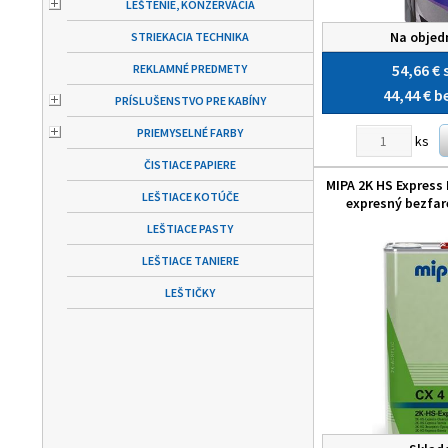
LEŠTENIE, KONZERVÁCIA
Na objed
STRIEKACIA TECHNIKA
54,66 €
REKLAMNÉ PREDMETY
44,44 €
b
PRÍSLUŠENSTVO PRE KABÍNY
PRIEMYSELNÉ FARBY
ks
ČISTIACE PAPIERE
MIPA 2K HS Express K
LEŠTIACE KOTÚČE
expresný bezfar
LEŠTIACE PASTY
LEŠTIACE TANIERE
LEŠTIČKY