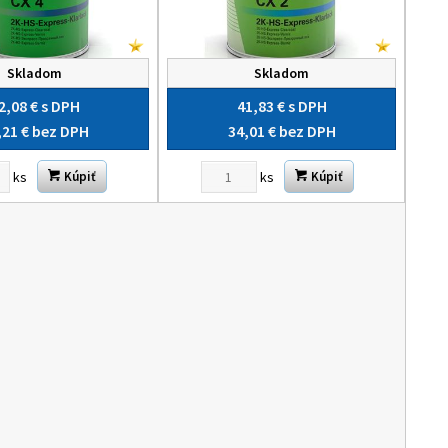
Skladom
Skladom
2,08 €
s DPH
41,83 €
s DPH
,21 €
bez DPH
34,01 €
bez DPH
ks
ks
Kúpiť
Kúpiť