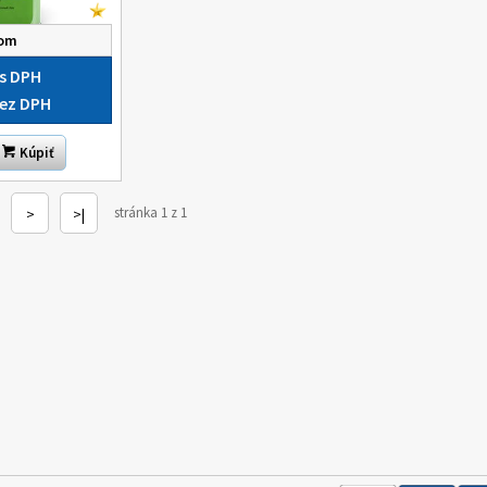
dom
s DPH
ez DPH
Kúpiť
stránka 1 z 1
>
>|