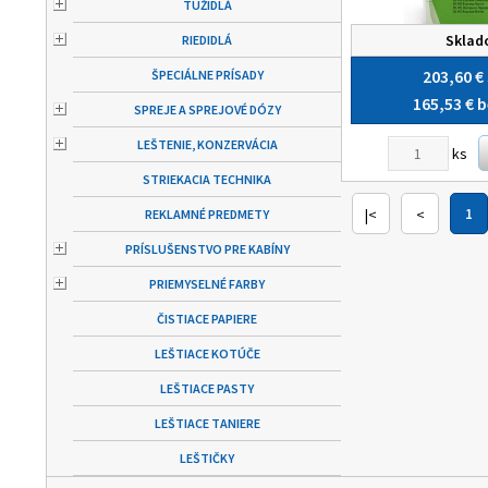
TUŽIDLÁ
Skla
RIEDIDLÁ
203,60 €
ŠPECIÁLNE PRÍSADY
165,53 €
b
SPREJE A SPREJOVÉ DÓZY
LEŠTENIE, KONZERVÁCIA
ks
STRIEKACIA TECHNIKA
|<
<
1
REKLAMNÉ PREDMETY
PRÍSLUŠENSTVO PRE KABÍNY
PRIEMYSELNÉ FARBY
ČISTIACE PAPIERE
LEŠTIACE KOTÚČE
LEŠTIACE PASTY
LEŠTIACE TANIERE
LEŠTIČKY