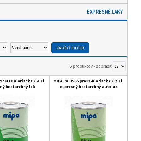
EXPRESNÉ LAKY
5 produktov
-
zobraziť
xpress Klarlack CX 4 1 l,
MIPA 2K HS Express-Klarlack CX 2 1 l,
ný bezfarebný lak
expresný bezfarebný autolak