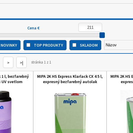
Cena €
NOVINKY
TOP PRODUKTY
SKLADOM
stránka 1 z 1
>
>|
 1 l, bezfarebný
MIPA 2K HS Express Klarlack CX 4 5 l,
MIPA 2K HS E
i UV svetlom
expresný bezfarebný autolak
expres