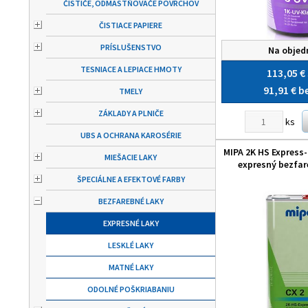
ČISTIČE, ODMASTŇOVAČE POVRCHOV
ČISTIACE PAPIERE
PRÍSLUŠENSTVO
Na objed
TESNIACE A LEPIACE HMOTY
113,05 €
91,91 €
b
TMELY
ZÁKLADY A PLNIČE
ks
UBS A OCHRANA KAROSÉRIE
MIPA 2K HS Express-K
MIEŠACIE LAKY
expresný bezfar
ŠPECIÁLNE A EFEKTOVÉ FARBY
BEZFAREBNÉ LAKY
EXPRESNÉ LAKY
LESKLÉ LAKY
MATNÉ LAKY
ODOLNÉ POŠKRIABANIU