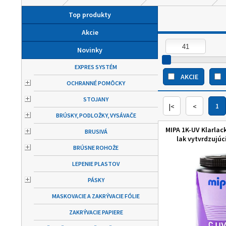
Top produkty
Akcie
Novinky
EXPRES SYSTÉM
AKCIE
OCHRANNÉ POMÔCKY
STOJANY
|<
<
1
BRÚSKY, PODLOŽKY, VYSÁVAČE
MIPA 1K-UV Klarlack
BRUSIVÁ
lak vytvrdzujúc
BRÚSNE ROHOŽE
LEPENIE PLASTOV
PÁSKY
MASKOVACIE A ZAKRÝVACIE FÓLIE
ZAKRÝVACIE PAPIERE