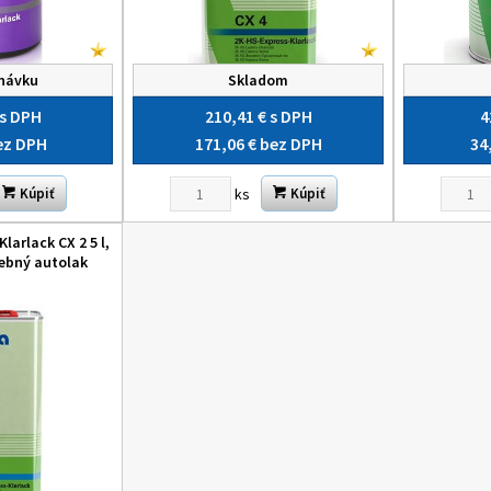
návku
Skladom
s DPH
210,41 €
s DPH
4
ez DPH
171,06 €
bez DPH
34
ks
Kúpiť
Kúpiť
larlack CX 2 5 l,
ebný autolak