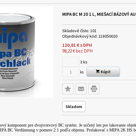
MIPA BC M 20 1 L, MIEŠACÍ BÁZOVÝ 
Skladové číslo:
101
Objednávkový kód:
218050020
120,81
€
s DPH
98,22
€
bez DPH
3
ks
Kúpiť
ks
Skladom
mový komponent pre dvojvrstvový BC systém. Je určený len pre lakovanie objek
 MIPA BC Verdünnung v pomere 2:1 podľa objemu. Prelakovať s MIPA 2K HS b