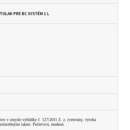
AUTOLAK PRE BC SYSTÉM
1 L
tov v zmysle vyhlášky č. 127/2011 Z. z. (veterány, výroba
ezfarebnými lakmi. Perleťová, medená.