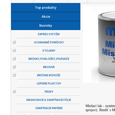
Top produkty
Akcie
Novinky
EXPRES SYSTÉM
OCHRANNÉ POMÔCKY
STOJANY
BRÚSKY, PODLOŽKY, VYSÁVAČE
BRUSIVÁ
BRÚSNE ROHOŽE
LEPENIE PLASTOV
PÁSKY
MASKOVACIE A ZAKRÝVACIE FÓLIE
Miešací lak - systé
ZAKRÝVACIE PAPIERE
sprejov). Riediť s