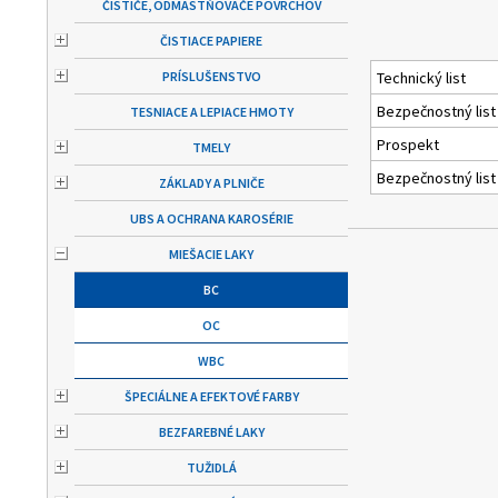
ČISTIČE, ODMASTŇOVAČE POVRCHOV
ČISTIACE PAPIERE
PRÍSLUŠENSTVO
Technický list
Bezpečnostný list
TESNIACE A LEPIACE HMOTY
Prospekt
TMELY
Bezpečnostný list
ZÁKLADY A PLNIČE
UBS A OCHRANA KAROSÉRIE
MIEŠACIE LAKY
BC
OC
WBC
ŠPECIÁLNE A EFEKTOVÉ FARBY
BEZFAREBNÉ LAKY
TUŽIDLÁ