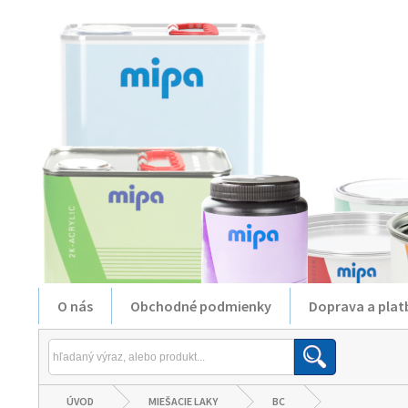
O nás
Obchodné podmienky
Doprava a plat
ÚVOD
MIEŠACIE LAKY
BC