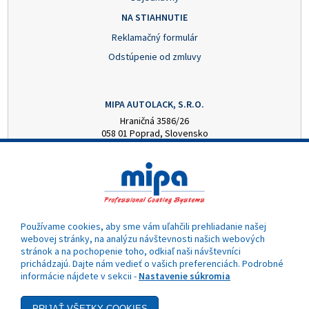
NA STIAHNUTIE
Reklamačný formulár
Odstúpenie od zmluvy
MIPA AUTOLACK, S.R.O.
Hraničná 3586/26
058 01 Poprad, Slovensko
+421 52 7728876
mipa@autolack.sk
OTVÁRACIE HODINY
Pondelok - Piatok: 8:00 - 16:00 hod.
(obedňajšia prestávka 12:30 - 13:00)
Používame cookies, aby sme vám uľahčili prehliadanie našej
webovej stránky, na analýzu návštevnosti našich webových
stránok a na pochopenie toho, odkiaľ naši návštevníci
prichádzajú. Dajte nám vedieť o vašich preferenciách. Podrobné
informácie nájdete v sekcii -
Nastavenie súkromia