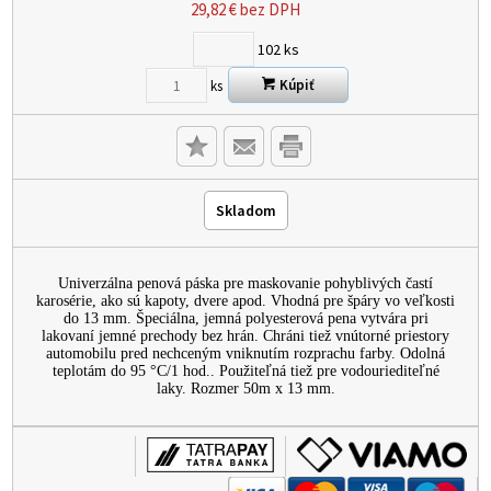
29,82
€
bez DPH
102
ks
Kúpiť
ks
Skladom
Univerzálna penová páska pre maskovanie pohyblivých častí
karosérie, ako sú kapoty, dvere apod. Vhodná pre špáry vo veľkosti
do 13 mm. Špeciálna, jemná polyesterová pena vytvára pri
lakovaní jemné prechody bez hrán. Chráni tiež vnútorné priestory
automobilu pred nechceným vniknutím rozprachu farby. Odolná
teplotám do 95 °C/1 hod.. Použiteľná tiež pre vodouriediteľné
laky. Rozmer 50m x 13 mm.