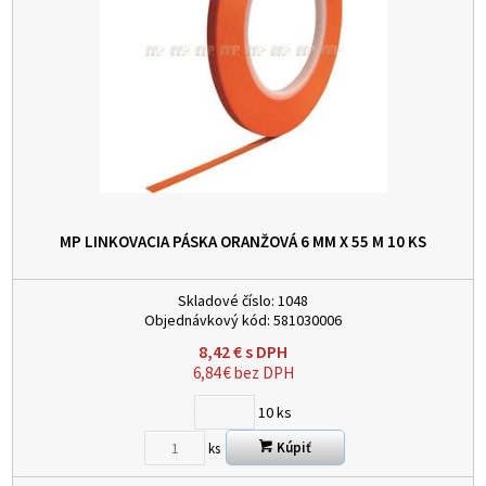
MP LINKOVACIA PÁSKA ORANŽOVÁ 6 MM X 55 M
10 KS
Skladové číslo:
1048
Objednávkový kód:
581030006
8,42
€
s DPH
6,84
€
bez DPH
10
ks
Kúpiť
ks