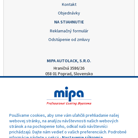
Kontakt
Objednávky
NA STIAHNUTIE
Reklamačný formulár
Odstúpenie od zmluvy
MIPA AUTOLACK, S.R.O.
Hraničná 3586/26
058 01 Poprad, Slovensko
+421 52 7728876
mipa@autolack.sk
OTVÁRACIE HODINY
Pondelok - Piatok: 8:00 - 16:00 hod.
(obedňajšia prestávka 12:30 - 13:00)
Používame cookies, aby sme vám uľahčili prehliadanie našej
webovej stránky, na analýzu návštevnosti našich webových
stránok a na pochopenie toho, odkiaľ naši návštevníci
prichádzajú. Dajte nám vedieť o vašich preferenciách. Podrobné
informácie nájdete v sekcii -
Nastavenie súkromia