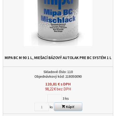
MIPA BC M 90 1 L, MIEŠACÍ BÁZOVÝ AUTOLAK PRE BC SYSTÉM
1 L
Skladové číslo:
110
Objednávkový kód:
218050090
120,81
€
s DPH
98,22
€
bez DPH
3
ks
Kúpiť
ks