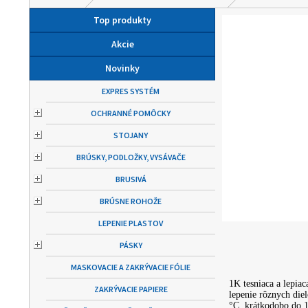
Top produkty
Akcie
Novinky
EXPRES SYSTÉM
OCHRANNÉ POMÔCKY
STOJANY
BRÚSKY, PODLOŽKY, VYSÁVAČE
BRUSIVÁ
BRÚSNE ROHOŽE
LEPENIE PLASTOV
PÁSKY
MASKOVACIE A ZAKRÝVACIE FÓLIE
1K tesniaca a lepia
ZAKRÝVACIE PAPIERE
lepenie rôznych diel
°C, krátkodobo do 1