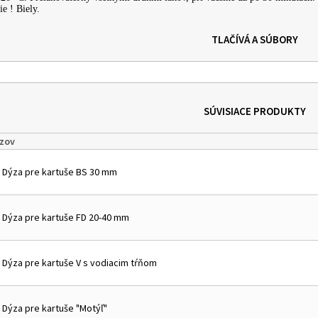
ie ! Biely.
TLAČÍVÁ A SÚBORY
SÚVISIACE PRODUKTY
zov
 Dýza pre kartuše BS 30 mm
 Dýza pre kartuše FD 20-40 mm
 Dýza pre kartuše V s vodiacim tŕňom
 Dýza pre kartuše "Motýľ"