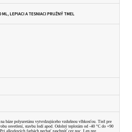
 ML, LEPIACI A TESNIACI PRUŽNÝ TMEL
a na báze polyuretánu vytvrdzujúceho vzdušnou vlhkosťou. Tiež pre
výrobu osvetlení, stavbu lodí apod. Odolný teplotám od -40 °C do +90
 Pri alkydových farbách nechať zaschnúť cez noc. Len pre