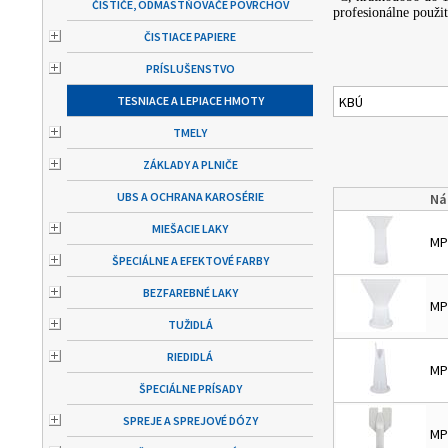
ČISTIČE, ODMASTŇOVAČE POVRCHOV
profesionálne použit
ČISTIACE PAPIERE
PRÍSLUŠENSTVO
TESNIACE A LEPIACE HMOTY
KBÚ
TMELY
ZÁKLADY A PLNIČE
UBS A OCHRANA KAROSÉRIE
Ná
MIEŠACIE LAKY
MP
ŠPECIÁLNE A EFEKTOVÉ FARBY
BEZFAREBNÉ LAKY
MP
TUŽIDLÁ
RIEDIDLÁ
MP
ŠPECIÁLNE PRÍSADY
SPREJE A SPREJOVÉ DÓZY
MP