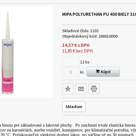
MIPA POLYURETHAN PU 400 BIELY 310
Skladové číslo:
1102
Objednávkový kód:
266010000
14,57
€
s DPH
11,85
€
bez DPH
12
ks
Kúpiť
ks
Skladom
ca hmota pre základované a lakovné plochy. Po zaschnutí trvale elastická hmot
cov na karosériách, stavbu vozidiel, kontajnerov, pre klimatizačné potrubia, 
20 °C. Prelakovateľný všetkými druhmi lakov, pri väčšine už po 30 minútach.