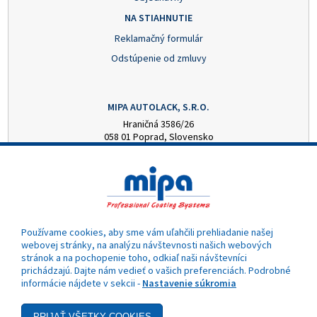
NA STIAHNUTIE
Reklamačný formulár
Odstúpenie od zmluvy
MIPA AUTOLACK, S.R.O.
Hraničná 3586/26
058 01 Poprad, Slovensko
+421 52 7728876
mipa@autolack.sk
OTVÁRACIE HODINY
Pondelok - Piatok: 8:00 - 16:00 hod.
(obedňajšia prestávka 12:30 - 13:00)
Používame cookies, aby sme vám uľahčili prehliadanie našej
webovej stránky, na analýzu návštevnosti našich webových
stránok a na pochopenie toho, odkiaľ naši návštevníci
prichádzajú. Dajte nám vedieť o vašich preferenciách. Podrobné
informácie nájdete v sekcii -
Nastavenie súkromia