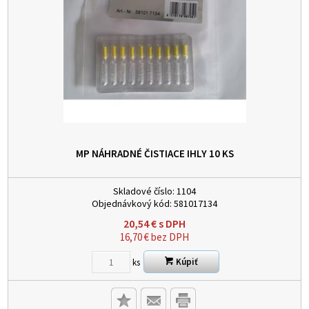
MP NÁHRADNÉ ČISTIACE IHLY 10 KS
Skladové číslo:
1104
Objednávkový kód:
581017134
20,54
€
s DPH
16,70
€
bez DPH
Kúpiť
ks