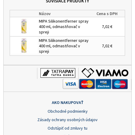
SÚVISIACE PRODUKTY
Názov
Cena s DPH
MIPA Silikonentferner spray
400 ml, odmastňovač v
7,02 €
spreji
MIPA Silikonentferner spray
400 ml, odmastňovač v
7,02 €
spreji
AKO NAKUPOVAŤ
Obchodné podmienky
Zásady ochrany osobných údajov
Odstúpiť od zmluvy tu