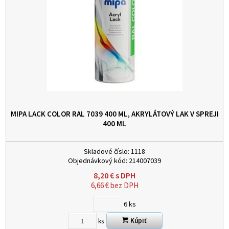
MIPA LACK COLOR RAL 7039 400 ML, AKRYLÁTOVÝ LAK V SPREJI
400 ML
Skladové číslo:
1118
Objednávkový kód:
214007039
8,20
€
s DPH
6,66
€
bez DPH
6
ks
Kúpiť
ks