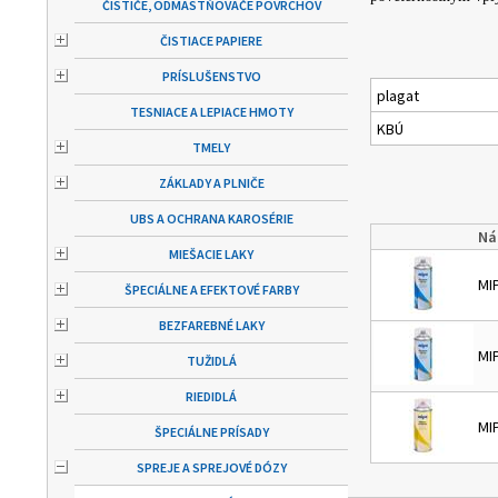
ČISTIČE, ODMASTŇOVAČE POVRCHOV
ČISTIACE PAPIERE
PRÍSLUŠENSTVO
plagat
TESNIACE A LEPIACE HMOTY
KBÚ
TMELY
ZÁKLADY A PLNIČE
UBS A OCHRANA KAROSÉRIE
Ná
MIEŠACIE LAKY
MI
ŠPECIÁLNE A EFEKTOVÉ FARBY
BEZFAREBNÉ LAKY
MI
TUŽIDLÁ
RIEDIDLÁ
MI
ŠPECIÁLNE PRÍSADY
SPREJE A SPREJOVÉ DÓZY