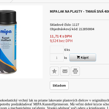
MIPA LAK NA PLASTY - TMAVÁ SIVÁ 4
Skladové číslo:
1127
Objednávkový kód:
212850004
11,71
€
s DPH
9,52
€
bez DPH
6
ks
Kúpiť
ks
Skladom
koelastický vrchný lak na priame lakovanie plastových dielcov v originálnych
 potreby predzákladovať MIPA Kunstoffprimerom. Má veľmi dobré krycie schop
vom a mechanickému zaťaženiu. Vysoká odolnosť voči oderu a kriedovaniu. La