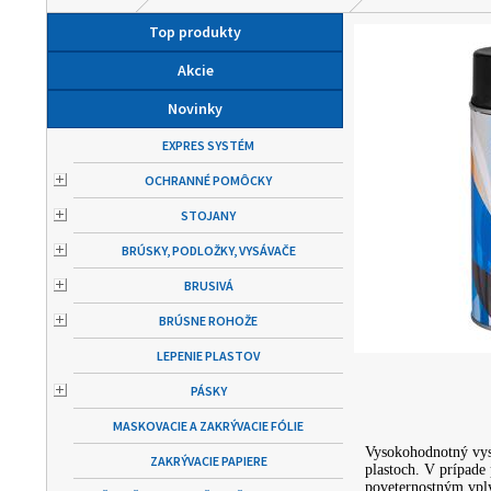
Top produkty
Akcie
Novinky
EXPRES SYSTÉM
OCHRANNÉ POMÔCKY
STOJANY
BRÚSKY, PODLOŽKY, VYSÁVAČE
BRUSIVÁ
BRÚSNE ROHOŽE
LEPENIE PLASTOV
PÁSKY
MASKOVACIE A ZAKRÝVACIE FÓLIE
Vysokohodnotný vyso
ZAKRÝVACIE PAPIERE
plastoch. V prípade
poveternostným vply