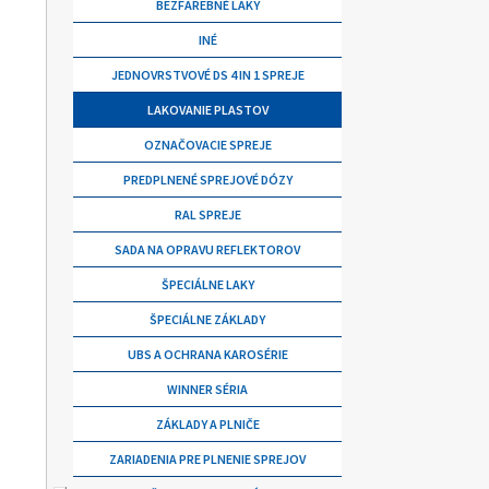
BEZFAREBNÉ LAKY
INÉ
JEDNOVRSTVOVÉ DS 4 IN 1 SPREJE
LAKOVANIE PLASTOV
OZNAČOVACIE SPREJE
PREDPLNENÉ SPREJOVÉ DÓZY
RAL SPREJE
SADA NA OPRAVU REFLEKTOROV
ŠPECIÁLNE LAKY
ŠPECIÁLNE ZÁKLADY
UBS A OCHRANA KAROSÉRIE
WINNER SÉRIA
ZÁKLADY A PLNIČE
ZARIADENIA PRE PLNENIE SPREJOV