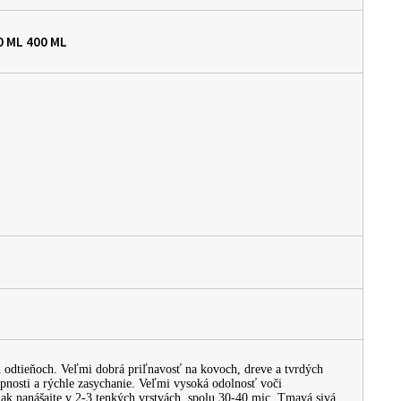
00 ML
400 ML
 odtieňoch. Veľmi dobrá priľnavosť na kovoch, dreve a tvrdých
nosti a rýchle zasychanie. Veľmi vysoká odolnosť voči
k nanášajte v 2-3 tenkých vrstvách, spolu 30-40 mic. Tmavá sivá.