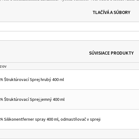
TLAČÍVÁ A SÚBORY
SÚVISIACE PRODUKTY
zov
PA Štruktúrovací Sprej hrubý 400 ml
PA Štruktúrovací Sprej jemný 400 ml
PA Silikonentferner spray 400 ml, odmastňovač v spreji