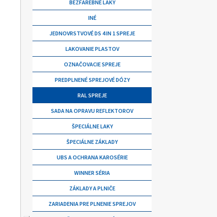
BEZFAREBNÉ LAKY
INÉ
JEDNOVRSTVOVÉ DS 4 IN 1 SPREJE
LAKOVANIE PLASTOV
OZNAČOVACIE SPREJE
PREDPLNENÉ SPREJOVÉ DÓZY
RAL SPREJE
SADA NA OPRAVU REFLEKTOROV
ŠPECIÁLNE LAKY
ŠPECIÁLNE ZÁKLADY
UBS A OCHRANA KAROSÉRIE
WINNER SÉRIA
ZÁKLADY A PLNIČE
ZARIADENIA PRE PLNENIE SPREJOV