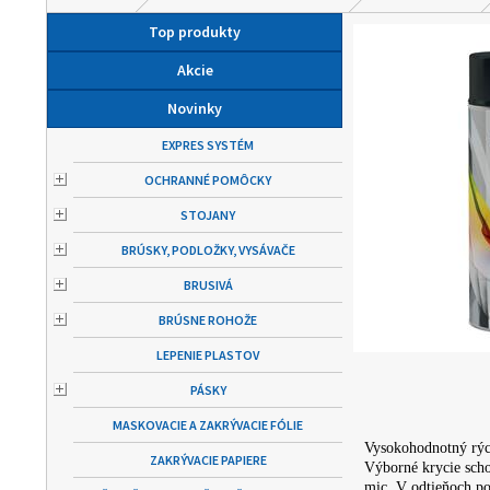
Top produkty
Akcie
Novinky
EXPRES SYSTÉM
OCHRANNÉ POMÔCKY
STOJANY
BRÚSKY, PODLOŽKY, VYSÁVAČE
BRUSIVÁ
BRÚSNE ROHOŽE
LEPENIE PLASTOV
PÁSKY
MASKOVACIE A ZAKRÝVACIE FÓLIE
Vysokohodnotný rýc
ZAKRÝVACIE PAPIERE
Výborné krycie schop
mic. V odtieňoch 