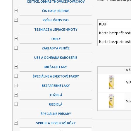
ČISTIČE, ODMASTŇOVAČE POVRCHOV
ČISTIACE PAPIERE
PRÍSLUŠENSTVO
KBÚ
TESNIACE A LEPIACE HMOTY
Karta bezpečnost
TMELY
Karta bezpečnost
ZÁKLADY A PLNIČE
UBS A OCHRANA KAROSÉRIE
MIEŠACIE LAKY
Ná
ŠPECIÁLNE A EFEKTOVÉ FARBY
MI
BEZFAREBNÉ LAKY
TUŽIDLÁ
MI
RIEDIDLÁ
ŠPECIÁLNE PRÍSADY
SPREJE A SPREJOVÉ DÓZY