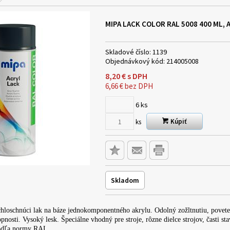
MIPA LACK COLOR RAL 5008 400 ML, 
Skladové číslo:
1139
Objednávkový kód:
214005008
8,20
€
s DPH
6,66
€
bez DPH
6
ks
Kúpiť
ks
Skladom
hloschnúci lak na báze jednokomponentného akrylu. Odolný zožltnutiu, pove
nosti. Vysoký lesk. Špeciálne vhodný pre stroje, rôzne dielce strojov, časti st
podľa normy RAL.