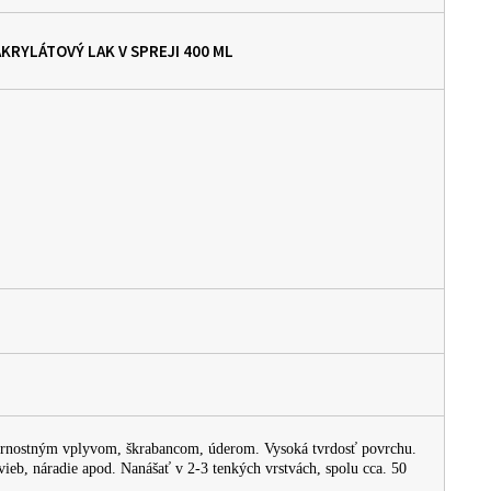
AKRYLÁTOVÝ LAK V SPREJI
400 ML
ternostným vplyvom, škrabancom, úderom. Vysoká tvrdosť povrchu.
avieb, náradie apod. Nanášať v 2-3 tenkých vrstvách, spolu cca. 50