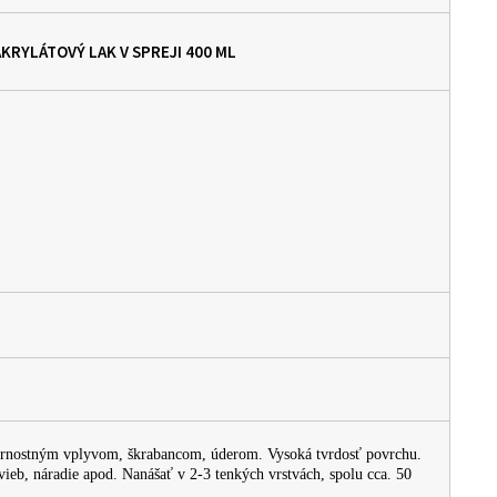
AKRYLÁTOVÝ LAK V SPREJI
400 ML
ternostným vplyvom, škrabancom, úderom. Vysoká tvrdosť povrchu.
avieb, náradie apod. Nanášať v 2-3 tenkých vrstvách, spolu cca. 50