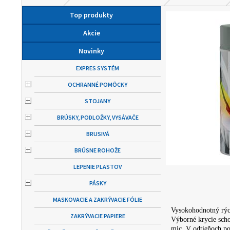
Top produkty
Akcie
Novinky
EXPRES SYSTÉM
OCHRANNÉ POMÔCKY
STOJANY
BRÚSKY, PODLOŽKY, VYSÁVAČE
BRUSIVÁ
BRÚSNE ROHOŽE
LEPENIE PLASTOV
PÁSKY
MASKOVACIE A ZAKRÝVACIE FÓLIE
Vysokohodnotný rýc
ZAKRÝVACIE PAPIERE
Výborné krycie schop
mic. V odtieňoch 