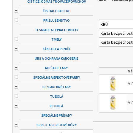
ČISTIČE, ODMASTŇOVAČE POVRCHOV
ČISTIACE PAPIERE
PRÍSLUŠENSTVO
KBÚ
TESNIACE A LEPIACE HMOTY
Karta bezpečnost
TMELY
Karta bezpečnost
ZÁKLADY A PLNIČE
UBS A OCHRANA KAROSÉRIE
MIEŠACIE LAKY
Ná
ŠPECIÁLNE A EFEKTOVÉ FARBY
MI
BEZFAREBNÉ LAKY
TUŽIDLÁ
MI
RIEDIDLÁ
ŠPECIÁLNE PRÍSADY
SPREJE A SPREJOVÉ DÓZY