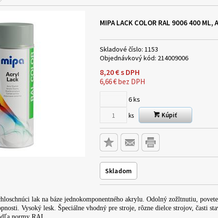
MIPA LACK COLOR RAL 9006 400 ML, 
Skladové číslo:
1153
Objednávkový kód:
214009006
8,20
€
s DPH
6,66
€
bez DPH
6
ks
Kúpiť
ks
Skladom
hloschnúci lak na báze jednokomponentného akrylu. Odolný zožltnutiu, pove
nosti. Vysoký lesk. Špeciálne vhodný pre stroje, rôzne dielce strojov, časti st
podľa normy RAL.