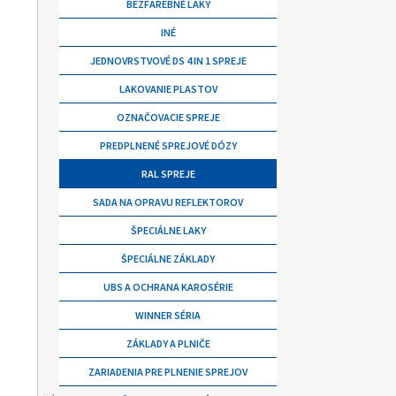
BEZFAREBNÉ LAKY
INÉ
JEDNOVRSTVOVÉ DS 4 IN 1 SPREJE
LAKOVANIE PLASTOV
OZNAČOVACIE SPREJE
PREDPLNENÉ SPREJOVÉ DÓZY
RAL SPREJE
SADA NA OPRAVU REFLEKTOROV
ŠPECIÁLNE LAKY
ŠPECIÁLNE ZÁKLADY
UBS A OCHRANA KAROSÉRIE
WINNER SÉRIA
ZÁKLADY A PLNIČE
ZARIADENIA PRE PLNENIE SPREJOV