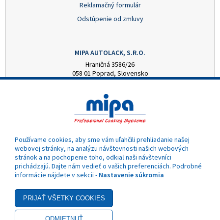
Reklamačný formulár
Odstúpenie od zmluvy
MIPA AUTOLACK, S.R.O.
Hraničná 3586/26
058 01 Poprad, Slovensko
+421 52 7728876
mipa@autolack.sk
OTVÁRACIE HODINY
Pondelok - Piatok: 8:00 - 16:00 hod.
(obedňajšia prestávka 12:30 - 13:00)
Používame cookies, aby sme vám uľahčili prehliadanie našej
webovej stránky, na analýzu návštevnosti našich webových
stránok a na pochopenie toho, odkiaľ naši návštevníci
prichádzajú. Dajte nám vedieť o vašich preferenciách. Podrobné
informácie nájdete v sekcii -
Nastavenie súkromia