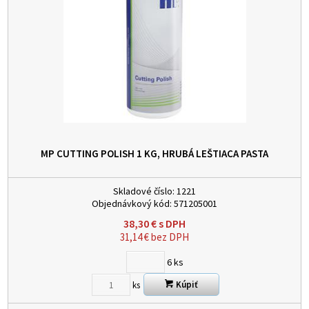
MP CUTTING POLISH 1 KG, HRUBÁ LEŠTIACA PASTA
Skladové číslo:
1221
Objednávkový kód:
571205001
38,30
€
s DPH
31,14
€
bez DPH
6
ks
Kúpiť
ks