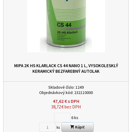
MIPA 2K HS KLARLACK CS 44 NANO 1 L, VYSOKOLESKLÝ
KERAMICKÝ BEZFAREBNÝ AUTOLAK
Skladové číslo:
1249
Objednávkový kód:
232110000
47,62
€
s DPH
38,72
€
bez DPH
6
ks
Kúpiť
ks