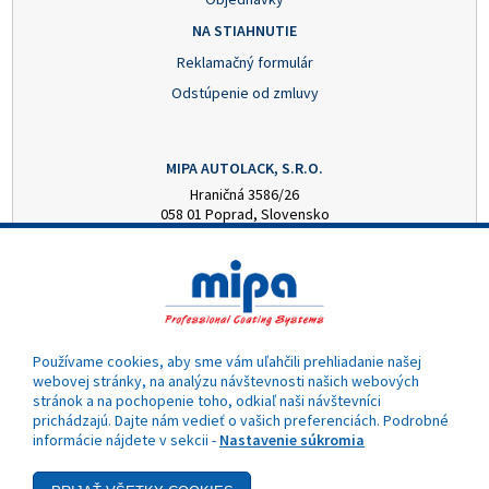
NA STIAHNUTIE
Reklamačný formulár
Odstúpenie od zmluvy
MIPA AUTOLACK, S.R.O.
Hraničná 3586/26
058 01 Poprad, Slovensko
+421 52 7728876
mipa@autolack.sk
OTVÁRACIE HODINY
Pondelok - Piatok: 8:00 - 16:00 hod.
(obedňajšia prestávka 12:30 - 13:00)
Používame cookies, aby sme vám uľahčili prehliadanie našej
webovej stránky, na analýzu návštevnosti našich webových
stránok a na pochopenie toho, odkiaľ naši návštevníci
prichádzajú. Dajte nám vedieť o vašich preferenciách. Podrobné
informácie nájdete v sekcii -
Nastavenie súkromia