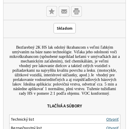
Skladom
Bezfarebný 2K HS lak odolný škrabancom s veľmi ľahkým
umývaním na báze nano technológie. Vďaka jeho odolnosti voči
mikroškrabancom (spôsobené napríklad kefami v umývačkách áut a
mechanickým zaťažením), tiež chemikáliám, je veľmi
vhodný pre lakovanie dielcov a taktiež celých vozidiel s
požiadavkami na najvyššiu kvalitu povrchu a lesku. (motocykle,
úžitkové vozidlá, interiérové súčiastky, apod.) Je vhodný pre
prelakovanie vodouriediteľných a aj rozpúšťadlových bázových
lakov. Ideálna aplikácia: polovičná vrstva, odvetrať cca.
5 min a
následne aplikovať 1 normálnu, plnú vrstvu. Tuženie tužidlami
rady HS v pomere 2:1 podľa objemu. VOC konformný.
TLAČÍVÁ A SÚBORY
Technický list
Otvoriť
Bezpečnostný list
Otvoriť