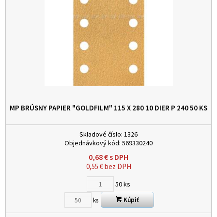
MP BRÚSNY PAPIER "GOLDFILM" 115 X 280 10 DIER P 240
50 KS
Skladové číslo:
1326
Objednávkový kód:
569330240
0,68
€
s DPH
0,55
€
bez DPH
50
ks
Kúpiť
ks