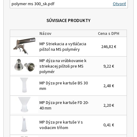
polymer ms 300_sk.pdf
Otvoriť
SÚVISIACE PRODUKTY
Názov
Cena s DPH
MP Striekacia a vytláčacia
246,82 €
pištoľ na MS polyméry
MP dýza na vrúbkovanie k
striekacej pištoli pre MS
9,22 €
polymér
MP Dýza pre kartuše BS 30
2,48 €
mm
MP Dýza pre kartuše FD 20-
2,20 €
40 mm
MP Dýza pre kartuše V s
0,41 €
vodiacim tŕňom