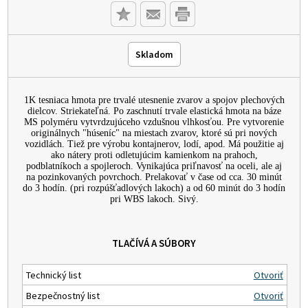
Skladom
1K tesniaca hmota pre trvalé utesnenie zvarov a spojov plechových
dielcov. Striekateľná. Po zaschnutí trvale elastická hmota na báze
MS polyméru vytvrdzujúceho vzdušnou vlhkosťou. Pre vytvorenie
originálnych "húseníc" na miestach zvarov, ktoré sú pri nových
vozidlách. Tiež pre výrobu kontajnerov, lodí, apod. Má použitie aj
ako nátery proti odletujúcim kamienkom na prahoch,
podblatníkoch a spojleroch. Vynikajúca priľnavosť na oceli, ale aj
na pozinkovaných povrchoch. Prelakovať v čase od cca. 30 minút
do 3 hodín. (pri rozpúšťadlových lakoch) a od 60 minút do 3 hodín
pri WBS lakoch. Sivý.
TLAČÍVÁ A SÚBORY
Technický list
Otvoriť
Bezpečnostný list
Otvoriť