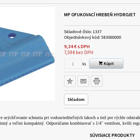
MP OFUKOVACÍ HREBEŇ HYDROJET
Skladové číslo:
1337
Objednávkový kód:
583060000
9,34
€
s DPH
7,59
€
bez DPH
Kúpiť
ks
Skladom
e urýchľovanie schnutia pri vodouriediteľných lakoch a tiež pre rýchle odst
inný a veľmi kompaktný. Odporúčame kombinovať s 1/4" ventilom, kvôli regul
SÚVISIACE PRODUKTY