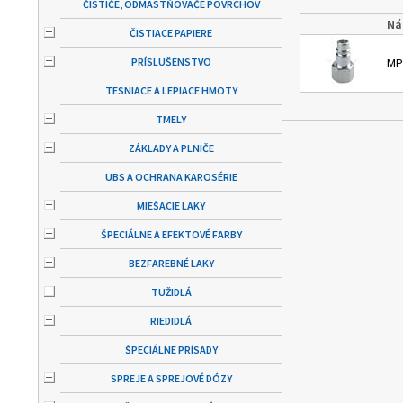
ČISTIČE, ODMASTŇOVAČE POVRCHOV
Ná
ČISTIACE PAPIERE
PRÍSLUŠENSTVO
MP
TESNIACE A LEPIACE HMOTY
TMELY
ZÁKLADY A PLNIČE
UBS A OCHRANA KAROSÉRIE
MIEŠACIE LAKY
ŠPECIÁLNE A EFEKTOVÉ FARBY
BEZFAREBNÉ LAKY
TUŽIDLÁ
RIEDIDLÁ
ŠPECIÁLNE PRÍSADY
SPREJE A SPREJOVÉ DÓZY