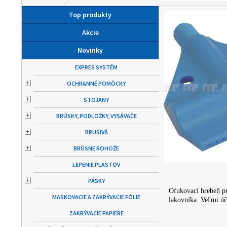
Top produkty
Akcie
Novinky
EXPRES SYSTÉM
OCHRANNÉ POMÔCKY
STOJANY
BRÚSKY, PODLOŽKY, VYSÁVAČE
BRUSIVÁ
BRÚSNE ROHOŽE
LEPENIE PLASTOV
PÁSKY
Ofukovací hrebeň pr
MASKOVACIE A ZAKRÝVACIE FÓLIE
lakovníka. Veľmi úč
ZAKRÝVACIE PAPIERE