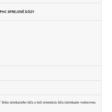
 HPHC SPREJOVÉ DÓZY
írku striekacieho lúča a tiež orientáciu lúča (striekanie vodorovne,