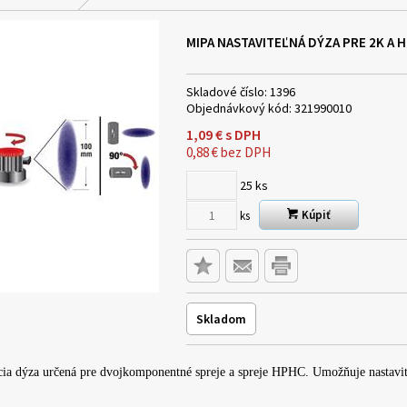
MIPA NASTAVITEĽNÁ DÝZA PRE 2K A
Skladové číslo:
1396
Objednávkový kód:
321990010
1,09
€
s DPH
0,88
€
bez DPH
25
ks
Kúpiť
ks
Skladom
cia dýza určená pre dvojkomponentné spreje a spreje HPHC. Umožňuje nastaviť š