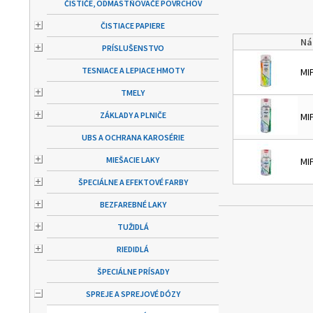
ČISTIČE, ODMASTŇOVAČE POVRCHOV
ČISTIACE PAPIERE
Ná
PRÍSLUŠENSTVO
TESNIACE A LEPIACE HMOTY
MI
TMELY
ZÁKLADY A PLNIČE
MI
UBS A OCHRANA KAROSÉRIE
MIEŠACIE LAKY
MI
ŠPECIÁLNE A EFEKTOVÉ FARBY
BEZFAREBNÉ LAKY
TUŽIDLÁ
RIEDIDLÁ
ŠPECIÁLNE PRÍSADY
SPREJE A SPREJOVÉ DÓZY