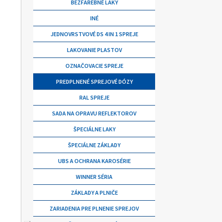
BEZFAREBNÉ LAKY
INÉ
JEDNOVRSTVOVÉ DS 4 IN 1 SPREJE
LAKOVANIE PLASTOV
OZNAČOVACIE SPREJE
PREDPLNENÉ SPREJOVÉ DÓZY
RAL SPREJE
SADA NA OPRAVU REFLEKTOROV
ŠPECIÁLNE LAKY
ŠPECIÁLNE ZÁKLADY
UBS A OCHRANA KAROSÉRIE
WINNER SÉRIA
ZÁKLADY A PLNIČE
ZARIADENIA PRE PLNENIE SPREJOV