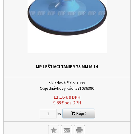
MP LEŠTIACI TANIER 75 MM M 14
Skladové číslo:
1399
Objednávkový kód:
571036380
12,16
€
s DPH
9,88
€
bez DPH
Kúpiť
ks