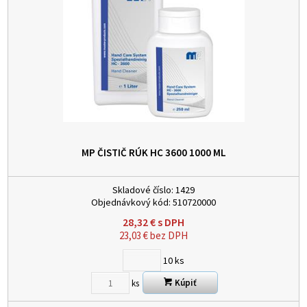
MP ČISTIČ RÚK HC 3600 1000 ML
Skladové číslo:
1429
Objednávkový kód:
510720000
28,32
€
s DPH
23,03
€
bez DPH
10
ks
Kúpiť
ks