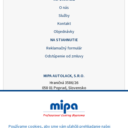
O nás
Služby
Kontakt
Objednávky
NA STIAHNUTIE
Reklamačný formulár
Odstúpenie od zmluvy
MIPA AUTOLACK, S.R.O.
Hraničná 3586/26
058 01 Poprad, Slovensko
+421 52 7728876
mipa@autolack.sk
OTVÁRACIE HODINY
Pondelok - Piatok: 8:00 - 16:00 hod.
(obedňajšia prestávka 12:30 - 13:00)
Používame cookies, aby sme vám uľahčili prehliadanie našej