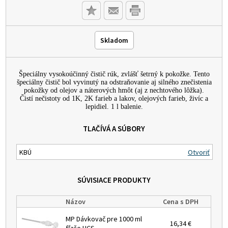
Skladom
Špeciálny vysokoúčinný čistič rúk, zvlášť šetrný k pokožke. Tento
špeciálny čistič bol vyvinutý na odstraňovanie aj silného znečistenia
pokožky od olejov a náterových hmôt (aj z nechtového lôžka).
Čistí nečistoty od 1K, 2K farieb a lakov, olejových farieb, živíc a
lepidiel. 1 l balenie.
TLAČÍVÁ A SÚBORY
KBÚ
Otvoriť
SÚVISIACE PRODUKTY
Názov
Cena s DPH
MP Dávkovač pre 1000 ml
16,34 €