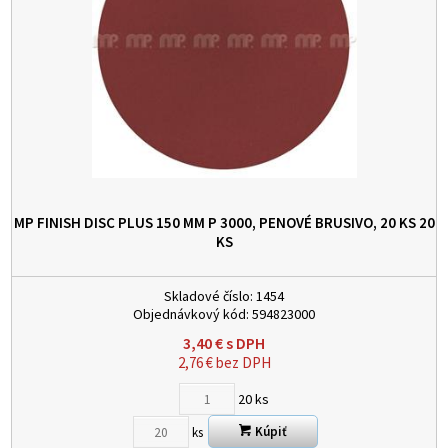
MP FINISH DISC PLUS 150 MM P 3000, PENOVÉ BRUSIVO, 20 KS
20
KS
Skladové číslo:
1454
Objednávkový kód:
594823000
3,40
€
s DPH
2,76
€
bez DPH
20
ks
Kúpiť
ks