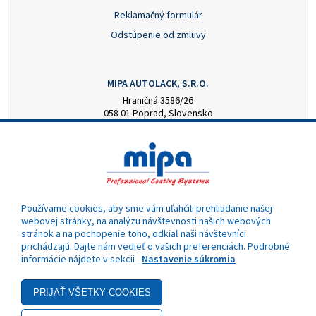
Reklamačný formulár
Odstúpenie od zmluvy
MIPA AUTOLACK, S.R.O.
Hraničná 3586/26
058 01 Poprad, Slovensko
+421 52 7728876
mipa@autolack.sk
OTVÁRACIE HODINY
Pondelok - Piatok: 8:00 - 16:00 hod.
(obedňajšia prestávka 12:30 - 13:00)
Používame cookies, aby sme vám uľahčili prehliadanie našej
webovej stránky, na analýzu návštevnosti našich webových
stránok a na pochopenie toho, odkiaľ naši návštevníci
prichádzajú. Dajte nám vedieť o vašich preferenciách. Podrobné
informácie nájdete v sekcii -
Nastavenie súkromia