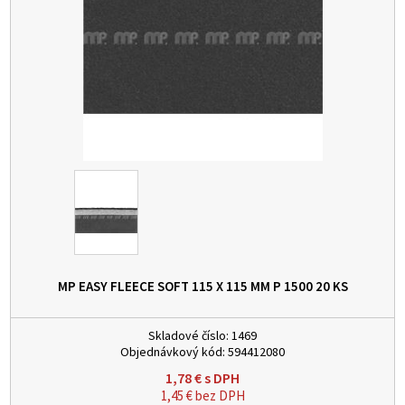
MP EASY FLEECE SOFT 115 X 115 MM P 1500
20 KS
Skladové číslo:
1469
Objednávkový kód:
594412080
1,78
€
s DPH
1,45
€
bez DPH