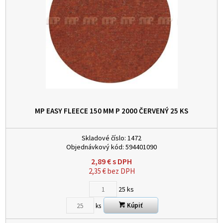
MP EASY FLEECE 150 MM P 2000 ČERVENÝ
25 KS
Skladové číslo:
1472
Objednávkový kód:
594401090
2,89
€
s DPH
2,35
€
bez DPH
25
ks
Kúpiť
ks