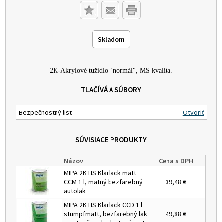
Skladom
2K-Akrylové tužidlo "normál", MS kvalita.
TLAČÍVÁ A SÚBORY
Bezpečnostný list
Otvoriť
SÚVISIACE PRODUKTY
Názov
Cena s DPH
MIPA 2K HS Klarlack matt
CCM 1 l, matný bezfarebný
39,48 €
autolak
MIPA 2K HS Klarlack CCD 1 l
stumpfmatt, bezfarebný lak
49,88 €