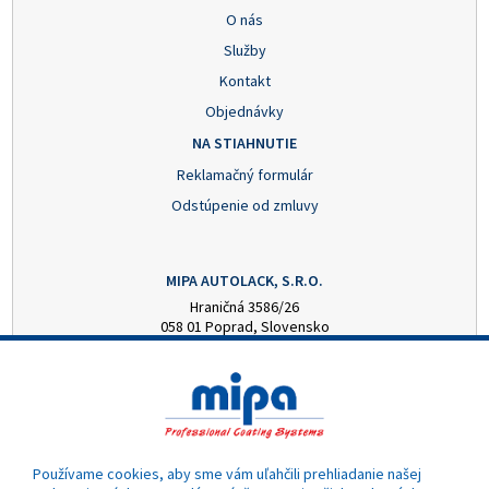
O nás
Služby
Kontakt
Objednávky
NA STIAHNUTIE
Reklamačný formulár
Odstúpenie od zmluvy
MIPA AUTOLACK, S.R.O.
Hraničná 3586/26
058 01 Poprad, Slovensko
+421 52 7728876
mipa@autolack.sk
OTVÁRACIE HODINY
Pondelok - Piatok: 8:00 - 16:00 hod.
(obedňajšia prestávka 12:30 - 13:00)
Používame cookies, aby sme vám uľahčili prehliadanie našej