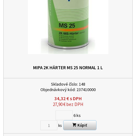
MIPA 2K HÄRTER MS 25 NORMAL 1 L
Skladové číslo:
148
Objednávkový kód:
237410000
34,32
€
s DPH
27,90
€
bez DPH
6
ks
Kúpiť
ks