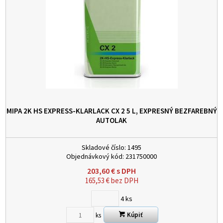
MIPA 2K HS EXPRESS-KLARLACK CX 2 5 L, EXPRESNÝ BEZFAREBNÝ
AUTOLAK
Skladové číslo:
1495
Objednávkový kód:
231750000
203,60
€
s DPH
165,53
€
bez DPH
4
ks
Kúpiť
ks