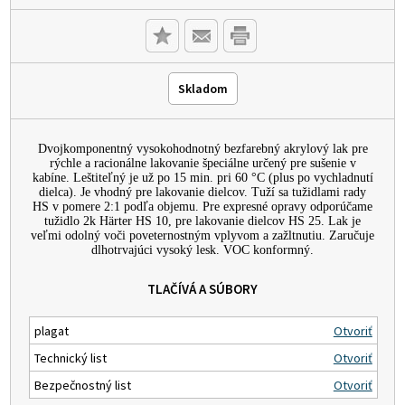
Skladom
Dvojkomponentný vysokohodnotný bezfarebný akrylový lak pre
rýchle a racionálne lakovanie špeciálne určený pre sušenie v
kabíne. Leštiteľný je už po 15 min. pri 60 °C (plus po vychladnutí
dielca). Je vhodný pre lakovanie dielcov. Tuží sa tužidlami rady
HS v pomere 2:1 podľa objemu. Pre expresné opravy odporúčame
tužidlo 2k Härter HS 10, pre lakovanie dielcov HS 25. Lak je
veľmi odolný voči poveternostným vplyvom a zažltnutiu. Zaručuje
dlhotrvajúci vysoký lesk. VOC konformný.
TLAČÍVÁ A SÚBORY
plagat
Otvoriť
Technický list
Otvoriť
Bezpečnostný list
Otvoriť