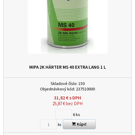
MIPA 2K HÄRTER MS 40 EXTRA LANG 1 L
Skladové číslo:
150
Objednávkový kód:
237510000
31,82
€
s DPH
25,87
€
bez DPH
6
ks
Kúpiť
ks