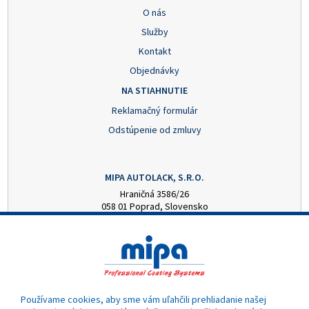
O nás
Služby
Kontakt
Objednávky
NA STIAHNUTIE
Reklamačný formulár
Odstúpenie od zmluvy
MIPA AUTOLACK, S.R.O.
Hraničná 3586/26
058 01 Poprad, Slovensko
+421 52 7728876
mipa@autolack.sk
OTVÁRACIE HODINY
Pondelok - Piatok: 8:00 - 16:00 hod.
(obedňajšia prestávka 12:30 - 13:00)
Používame cookies, aby sme vám uľahčili prehliadanie našej