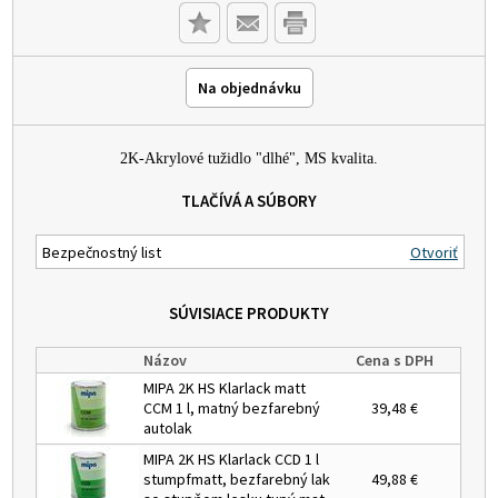
Na objednávku
2K-Akrylové tužidlo "dlhé", MS kvalita.
TLAČÍVÁ A SÚBORY
Bezpečnostný list
Otvoriť
SÚVISIACE PRODUKTY
Názov
Cena s DPH
MIPA 2K HS Klarlack matt
CCM 1 l, matný bezfarebný
39,48 €
autolak
MIPA 2K HS Klarlack CCD 1 l
stumpfmatt, bezfarebný lak
49,88 €