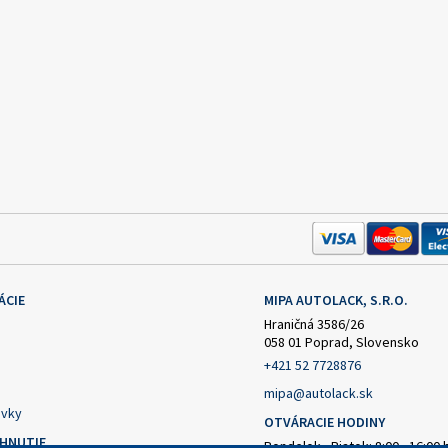
ÁCIE
MIPA AUTOLACK, S.R.O.
Hraničná 3586/26
058 01 Poprad, Slovensko
+421 52 7728876
mipa@autolack.sk
vky
OTVÁRACIE HODINY
AHNUTIE
Pondelok - Piatok: 8:00 - 16:00 