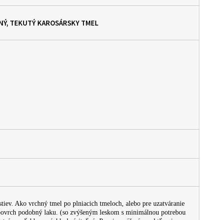
MNÝ, TEKUTÝ KAROSÁRSKY TMEL
tiev. Ako vrchný tmel po plniacich tmeloch, alebo pre uzatváranie
 povrch podobný laku. (so zvýšeným leskom s minimálnou potrebou