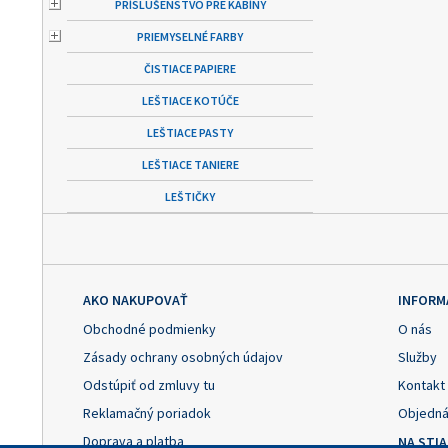
PRÍSLUŠENSTVO PRE KABÍNY
PRIEMYSELNÉ FARBY
ČISTIACE PAPIERE
LEŠTIACE KOTÚČE
LEŠTIACE PASTY
LEŠTIACE TANIERE
LEŠTIČKY
AKO NAKUPOVAŤ
INFORM
Obchodné podmienky
O nás
Zásady ochrany osobných údajov
Služby
Odstúpiť od zmluvy tu
Kontakt
Reklamačný poriadok
Objedná
Doprava a platba
NA STI