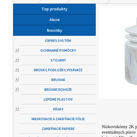
Top produkty
Akcie
Novinky
EXPRES SYSTÉM
OCHRANNÉ POMÔCKY
STOJANY
BRÚSKY, PODLOŽKY, VYSÁVAČE
BRUSIVÁ
BRÚSNE ROHOŽE
LEPENIE PLASTOV
PÁSKY
MASKOVACIE A ZAKRÝVACIE FÓLIE
Nízkoviskózny 2K po
ZAKRÝVACIE PAPIERE
eventuálnych pórov