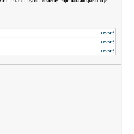
xtrémne ľahko a rýchlo brúsiteľný. Popri nanášaní spachtľou je
Otvoriť
Otvoriť
Otvoriť