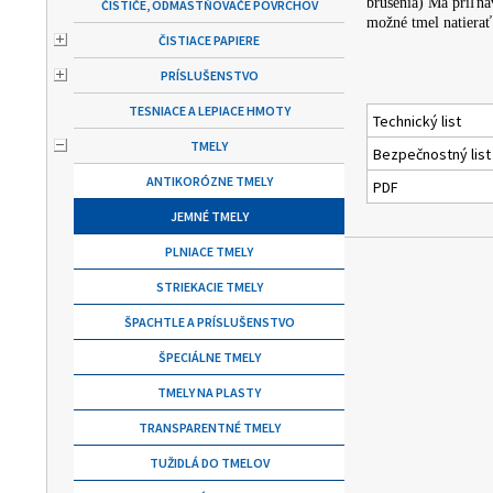
brúsenia) Má priľna
ČISTIČE, ODMASTŇOVAČE POVRCHOV
možné tmel natierať 
ČISTIACE PAPIERE
PRÍSLUŠENSTVO
TESNIACE A LEPIACE HMOTY
Technický list
TMELY
Bezpečnostný list
ANTIKORÓZNE TMELY
PDF
JEMNÉ TMELY
PLNIACE TMELY
STRIEKACIE TMELY
ŠPACHTLE A PRÍSLUŠENSTVO
ŠPECIÁLNE TMELY
TMELY NA PLASTY
TRANSPARENTNÉ TMELY
TUŽIDLÁ DO TMELOV