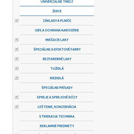
UNIVERZÁLNE TMELY
ŽIVICE
ZÁKLADY A PLNIČE
UBS A OCHRANA KAROSÉRIE
MIEŠACIE LAKY
ŠPECIÁLNE A EFEKTOVÉ FARBY
BEZFAREBNÉ LAKY
TUŽIDLÁ
RIEDIDLÁ
ŠPECIÁLNE PRÍSADY
SPREJE A SPREJOVÉ DÓZY
LEŠTENIE, KONZERVÁCIA
STRIEKACIA TECHNIKA
REKLAMNÉ PREDMETY