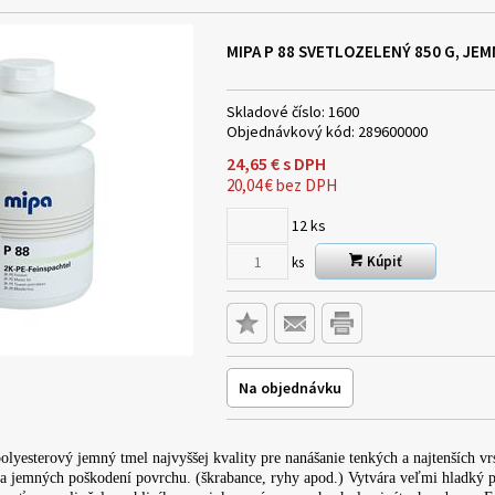
MIPA P 88 SVETLOZELENÝ 850 G, JE
Skladové číslo:
1600
Objednávkový kód:
289600000
24,65
€
s DPH
20,04
€
bez DPH
12
ks
Kúpiť
ks
Na objednávku
lyesterový jemný tmel najvyššej kvality pre nanášanie tenkých a najtenších vrs
 a jemných poškodení povrchu. (škrabance, ryhy apod.) Vytvára veľmi hladký