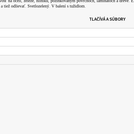
vosť na oceli, železe, hliníku, pozinkovaným povrchoch, laminátoch a dreve. E
a tiež odlievať. Svetlozelený. V balení s tužidlom.
TLAČÍVÁ A SÚBORY