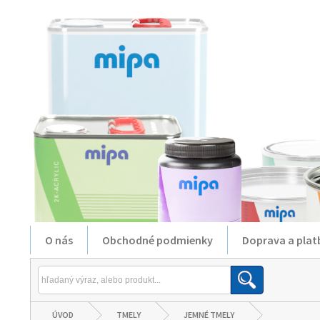
O nás
Obchodné podmienky
Doprava a plat
ÚVOD
TMELY
JEMNÉ TMELY