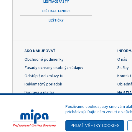
LEŠTIACE PASTY
LEŠTIACE TANIERE
LEŠTIČKY
AKO NAKUPOVAŤ
INFORM
Obchodné podmienky
O nás
Zásady ochrany osobných údajov
Služby
Odstúpiť od zmluvy tu
Kontakt
Reklamačný poriadok
Objedná
Doprava a platba
NA STI
Výhody registrácie
Reklama
Používame cookies, aby sme vám uľahč
Nastavenie cookies
Odstúpe
prichádzajú. Dajte nám vedieť o vašic
- Akciová cena
Copyright © 2025 MIPA Autolack, s.r.o.