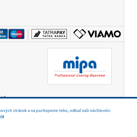
hod.
3:00)
ových stránok a na pochopenie toho, odkiaľ naši návštevníci
ia
Potrebujete pomoc?
Dizajn navrhol a naprogramoval Elall, spol. s r. o. -
www.elall.sk