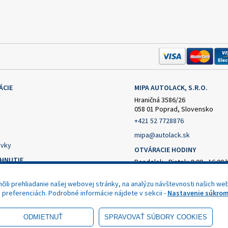
ÁCIE
MIPA AUTOLACK, S.R.O.
Hraničná 3586/26
058 01 Poprad, Slovensko
+421 52 7728876
mipa@autolack.sk
vky
OTVÁRACIE HODINY
AHNUTIE
Pondelok - Piatok: 8:00 - 16:00 
(obedňajšia prestávka 12:30 - 1
čný formulár
ili prehliadanie našej webovej stránky, na analýzu návštevnosti našich web
nie od zmluvy
h preferenciách. Podrobné informácie nájdete v sekcii -
Nastavenie súkrom