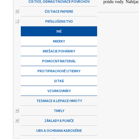
ČISTIČE, ODMASTŇOVAČE POVRCHOV
prúdu vody. Nabíjací
ČISTIACE PAPIERE
PRÍSLUŠENSTVO
INÉ
MIERKY
MIEŠACIE POHÁRIKY
POMOCNÝ MATERIÁL
PROTIPRACHOVÉ UTIERKY
SITKÁ
VZORKOVNÍKY
TESNIACE A LEPIACE HMOTY
TMELY
ZÁKLADY A PLNIČE
UBS A OCHRANA KAROSÉRIE