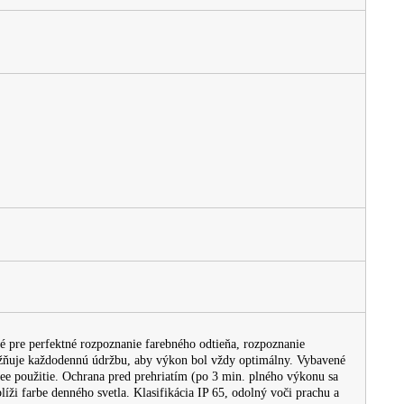
é pre perfektné rozpoznanie farebného odtieňa, rozpoznanie
žňuje každodennú údržbu, aby výkon bol vždy optimálny. Vybavené
e použitie. Ochrana pred prehriatím (po 3 min. plného výkonu sa
líži farbe denného svetla. Klasifikácia IP 65, odolný voči prachu a