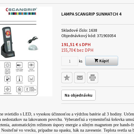
LAMPA SCANGRIP SUNMATCH 4
Skladové číslo:
1638
Objednávkový kód:
371903054
191,51
€
s DPH
155,70
€
bez DPH
Kúpiť
ks
Na objednávku
ne svietidlo s LED, s vysokou účinnosťou a výdržou batérie až 3 hodiny. Určen
ch nedostatkov na lakovanom povrchu. Vyberateľná a vymeniteľná šošovka umo
tenia, automatickým režimom úspory energie a silným magnetom pre hands-fre
 Nositeľné vo vrecku, prípadne na opasku, hák na zavesenie. Teplota svetla sa b