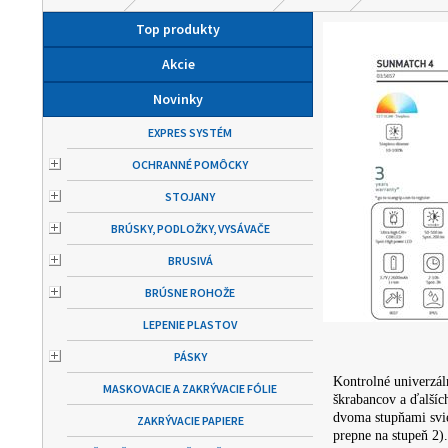
Top produkty
Akcie
Novinky
EXPRES SYSTÉM
OCHRANNÉ POMÔCKY
STOJANY
BRÚSKY, PODLOŽKY, VYSÁVAČE
BRUSIVÁ
BRÚSNE ROHOŽE
LEPENIE PLASTOV
PÁSKY
Kontrolné univerzál
MASKOVACIE A ZAKRÝVACIE FÓLIE
škrabancov a ďalší
dvoma stupňami svie
ZAKRÝVACIE PAPIERE
prepne na stupeň 2).