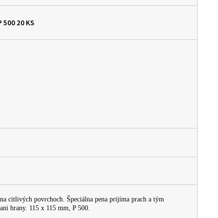
P 500
20 KS
a citlivých povrchoch. Špeciálna pena prijíma prach a tým
 ani hrany. 115 x 115 mm, P 500.