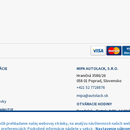
ÁCIE
MIPA AUTOLACK, S.R.O.
Hraničná 3586/26
058 01 Poprad, Slovensko
+421 52 7728876
mipa@autolack.sk
vky
OTVÁRACIE HODINY
AHNUTIE
Pondelok - Piatok: 8:00 - 16:00 
(obedňajšia prestávka 12:30 - 1
čný formulár
ili prehliadanie našej webovej stránky, na analýzu návštevnosti našich web
nie od zmluvy
h preferenciách. Podrobné informácie nájdete v sekcii -
Nastavenie súkrom