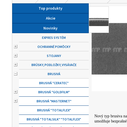
Top produkty
Akcie
Novinky
EXPRES SYSTÉM
OCHRANNÉ POMÔCKY
STOJANY
BRÚSKY, PODLOŽKY, VYSÁVAČE
BRUSIVÁ
BRUSIVÁ "CERATEC"
BRUSIVÁ "GOLDFILM"
BRUSIVÁ "MASTERNET"
BRUSIVÁ "TOTALFLEX"
Nový typ brusiva na
BRUSIVÁ "TOTALSILK" "TOTALFLEX"
umožňuje bezprašné 