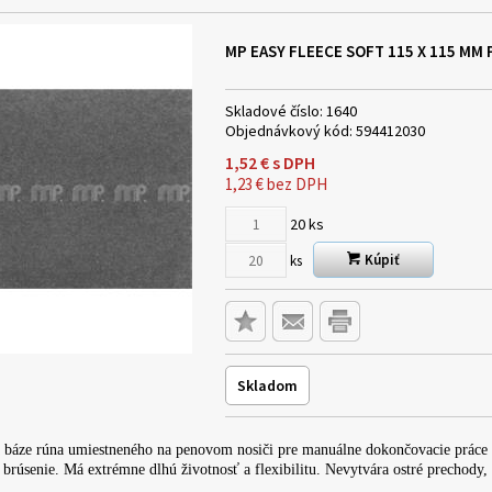
MP EASY FLEECE SOFT 115 X 115 MM 
Skladové číslo:
1640
Objednávkový kód:
594412030
1,52
€
s DPH
1,23
€
bez DPH
20
ks
Kúpiť
ks
Skladom
 báze rúna umiestneného na penovom nosiči pre manuálne dokončovacie práce n
brúsenie. Má extrémne dlhú životnosť a flexibilitu. Nevytvára ostré prechody,