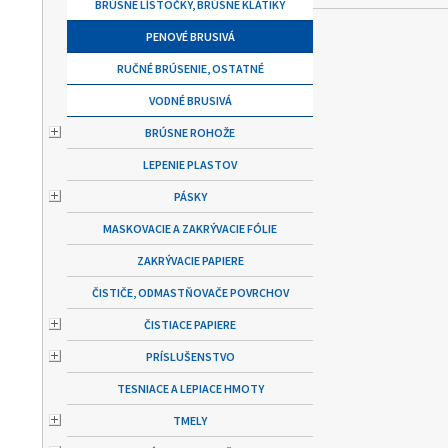
BRÚSNE LÍSTOČKY, BRÚSNE KLÁTIKY
PENOVÉ BRUSIVÁ
RUČNÉ BRÚSENIE, OSTATNÉ
VODNÉ BRUSIVÁ
BRÚSNE ROHOŽE
LEPENIE PLASTOV
PÁSKY
MASKOVACIE A ZAKRÝVACIE FÓLIE
ZAKRÝVACIE PAPIERE
ČISTIČE, ODMASTŇOVAČE POVRCHOV
ČISTIACE PAPIERE
PRÍSLUŠENSTVO
TESNIACE A LEPIACE HMOTY
TMELY