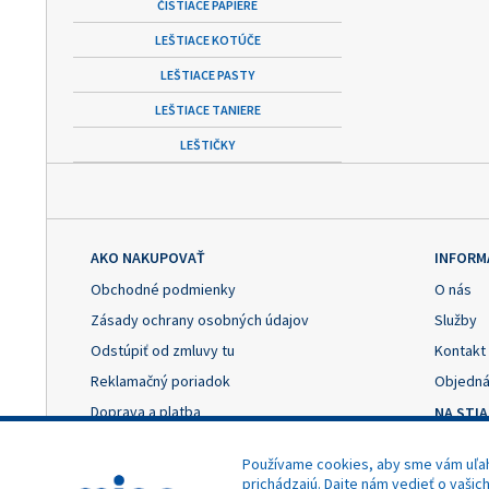
ČISTIACE PAPIERE
LEŠTIACE KOTÚČE
LEŠTIACE PASTY
LEŠTIACE TANIERE
LEŠTIČKY
AKO NAKUPOVAŤ
INFORM
Obchodné podmienky
O nás
Zásady ochrany osobných údajov
Služby
Odstúpiť od zmluvy tu
Kontakt
Reklamačný poriadok
Objedná
Doprava a platba
NA STI
Výhody registrácie
Reklama
Používame cookies, aby sme vám uľahč
Nastavenie cookies
Odstúpe
prichádzajú. Dajte nám vedieť o vašic