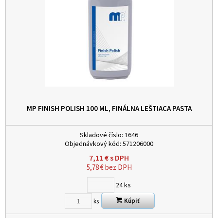
MP FINISH POLISH 100 ML, FINÁLNA LEŠTIACA PASTA
Skladové číslo:
1646
Objednávkový kód:
571206000
7,11
€
s DPH
5,78
€
bez DPH
24
ks
Kúpiť
ks