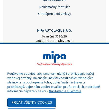
Reklamačný formulár
Odstúpenie od zmluvy
MIPA AUTOLACK, S.R.O.
Hraničná 3586/26
058 01 Poprad, Slovensko
+421 52 7728876
mipa@autolack.sk
OTVÁRACIE HODINY
Pondelok - Piatok: 8:00 - 16:00 hod.
(obedňajšia prestávka 12:30 - 13:00)
Používame cookies, aby sme vám uľahčili prehliadanie našej
webovej stránky, na analýzu návštevnosti našich webových
stránok a na pochopenie toho, odkiaľ naši návštevníci
prichádzajú. Dajte nám vedieť o vašich preferenciách. Podrobné
informácie nájdete v sekcii -
Nastavenie súkromia