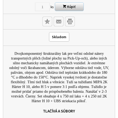
Kúpiť
ks
Skladom
Dvojkomponentný štrukturálny lak pre veľmi odolné nátery
transportných plôch (ložné plochy na Pick-Up-och), alebo iných
silno mechanicky namáhaných plochách vozidiel. Je extrémne
odolný voči škrabancom, úderom. Výborne odoláva tiež vode, UV,
palivám, olejom apod. Odoláva tiež teplotám krátkodobo do 180
°C a dlhodobo do 150°C. Napriek vysokej tvrdosti je dostatočne
flexibilný. Tlmí tiež hluk a vibrácie. Tuží sa tužidlami MIPA 2K
Härter H 10, alebo H 5 v pomere 3:1 podľa objemu. Tužidlo je
možné pridať priamo do prispôsobeného balenia. Nanášať v 2-3
vrstvách. Čierny. Set obsahuje 4 x 750 ml laku + 4 x 250 ml 2K
Härter H 10 + UBS striekacia pištoľ.
TLAČÍVÁ A SÚBORY