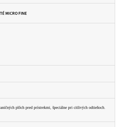
ATÉ
MICRO FINE
ničných plôch pred prístrekmi, špeciálne pri citlivých odtieňoch.