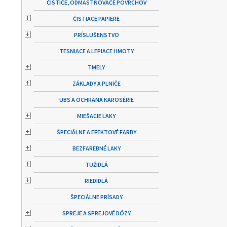
ČISTIČE, ODMASTŇOVAČE POVRCHOV
ČISTIACE PAPIERE
PRÍSLUŠENSTVO
TESNIACE A LEPIACE HMOTY
TMELY
ZÁKLADY A PLNIČE
UBS A OCHRANA KAROSÉRIE
MIEŠACIE LAKY
ŠPECIÁLNE A EFEKTOVÉ FARBY
BEZFAREBNÉ LAKY
TUŽIDLÁ
RIEDIDLÁ
ŠPECIÁLNE PRÍSADY
SPREJE A SPREJOVÉ DÓZY