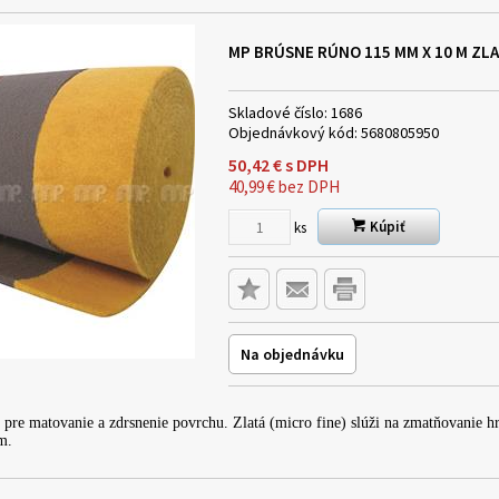
MP BRÚSNE RÚNO 115 MM X 10 M ZL
Skladové číslo:
1686
Objednávkový kód:
5680805950
50,42
€
s DPH
40,99
€
bez DPH
Kúpiť
ks
Na objednávku
pre matovanie a zdrsnenie povrchu. Zlatá (micro fine) slúži na zmatňovanie hra
m.