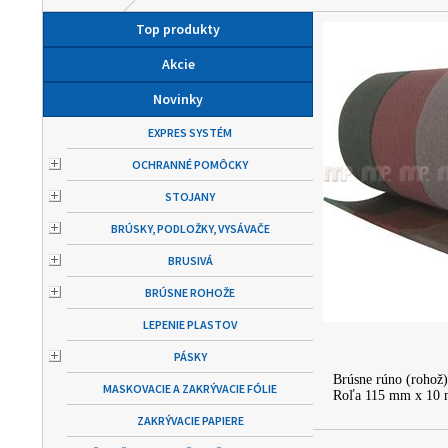
Top produkty
Akcie
Novinky
EXPRES SYSTÉM
OCHRANNÉ POMÔCKY
STOJANY
BRÚSKY, PODLOŽKY, VYSÁVAČE
BRUSIVÁ
BRÚSNE ROHOŽE
LEPENIE PLASTOV
PÁSKY
Brúsne rúno (rohož) 
MASKOVACIE A ZAKRÝVACIE FÓLIE
Roľa 115 mm x 10 
ZAKRÝVACIE PAPIERE