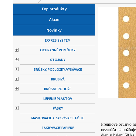
Top produkty
Akcie
Novinky
EXPRES SYSTÉM
OCHRANNÉ POMÔCKY
STOJANY
BRÚSKY, PODLOŽKY, VYSÁVAČE
BRUSIVÁ
BRÚSNE ROHOŽE
LEPENIE PLASTOV
PÁSKY
MASKOVACIE A ZAKRÝVACIE FÓLIE
Prémiové brusivo na
ZAKRÝVACIE PAPIERE
nezanáša. Umožňuje
dier, v balení 50 ks.