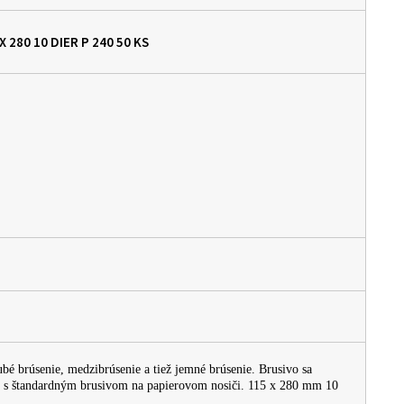
 280 10 DIER P 240
50 KS
bé brúsenie, medzibrúsenie a tiež jemné brúsenie. Brusivo sa
í s štandardným brusivom na papierovom nosiči. 115 x 280 mm 10