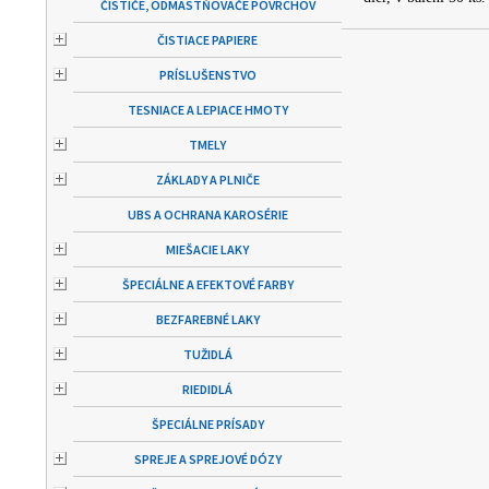
ČISTIČE, ODMASTŇOVAČE POVRCHOV
ČISTIACE PAPIERE
PRÍSLUŠENSTVO
TESNIACE A LEPIACE HMOTY
TMELY
ZÁKLADY A PLNIČE
UBS A OCHRANA KAROSÉRIE
MIEŠACIE LAKY
ŠPECIÁLNE A EFEKTOVÉ FARBY
BEZFAREBNÉ LAKY
TUŽIDLÁ
RIEDIDLÁ
ŠPECIÁLNE PRÍSADY
SPREJE A SPREJOVÉ DÓZY