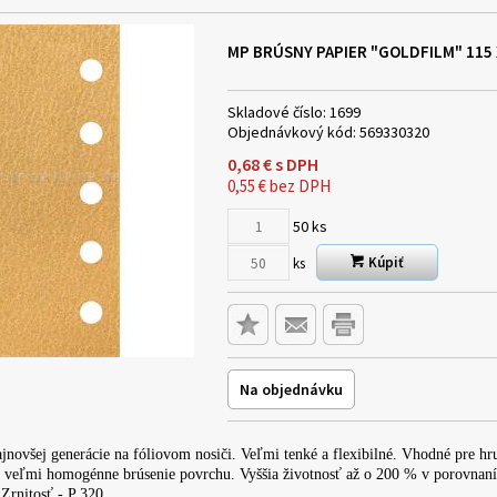
MP BRÚSNY PAPIER "GOLDFILM" 115 X
Skladové číslo:
1699
Objednávkový kód:
569330320
0,68
€
s DPH
0,55
€
bez DPH
50
ks
Kúpiť
ks
Na objednávku
jnovšej generácie na fóliovom nosiči. Veľmi tenké a flexibilné. Vhodné pre hru
 veľmi homogénne brúsenie povrchu. Vyššia životnosť až o 200 % v porovnan
 Zrnitosť - P 320.