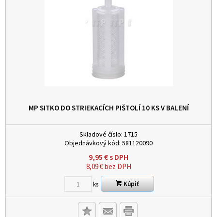
MP SITKO DO STRIEKACÍCH PIŠTOLÍ
10 KS V BALENÍ
Skladové číslo:
1715
Objednávkový kód:
581120090
9,95
€
s DPH
8,09
€
bez DPH
Kúpiť
ks