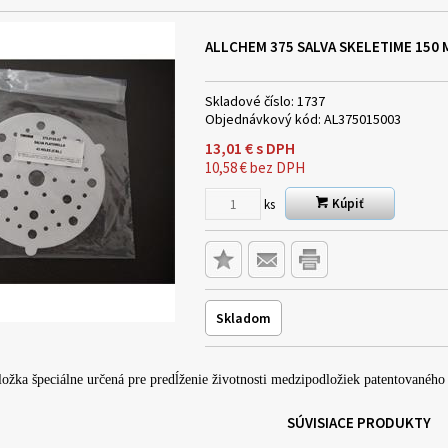
ALLCHEM 375 SALVA SKELETIME 150
Skladové číslo:
1737
Objednávkový kód:
AL375015003
13,01
€
s DPH
10,58
€
bez DPH
Kúpiť
ks
Skladom
žka špeciálne určená pre predĺženie životnosti medzipodložiek patentovaného
SÚVISIACE PRODUKTY