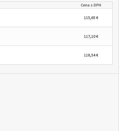
Cena s DPH
115,65 €
117,10 €
118,54 €