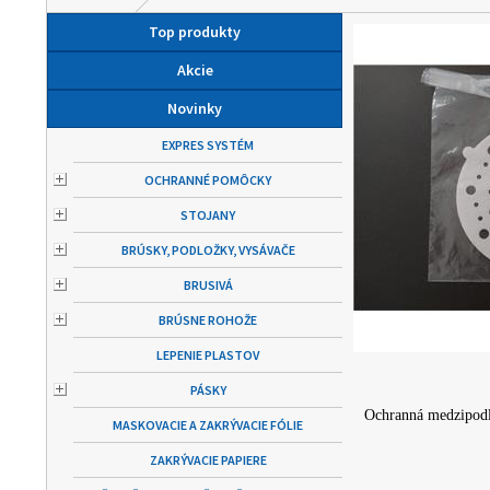
Top produkty
Akcie
Novinky
EXPRES SYSTÉM
OCHRANNÉ POMÔCKY
STOJANY
BRÚSKY, PODLOŽKY, VYSÁVAČE
BRUSIVÁ
BRÚSNE ROHOŽE
LEPENIE PLASTOV
PÁSKY
Ochranná medzipodlo
MASKOVACIE A ZAKRÝVACIE FÓLIE
ZAKRÝVACIE PAPIERE