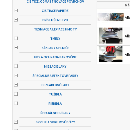
ČISTIČE, ODMASTŇOVAČE POVRCHOV
Ná
ČISTIACE PAPIERE
Al
PRÍSLUŠENSTVO
TESNIACE A LEPIACE HMOTY
Al
TMELY
ZÁKLADY A PLNIČE
Al
UBS A OCHRANA KAROSÉRIE
MIEŠACIE LAKY
ŠPECIÁLNE A EFEKTOVÉ FARBY
BEZFAREBNÉ LAKY
TUŽIDLÁ
RIEDIDLÁ
ŠPECIÁLNE PRÍSADY
SPREJE A SPREJOVÉ DÓZY