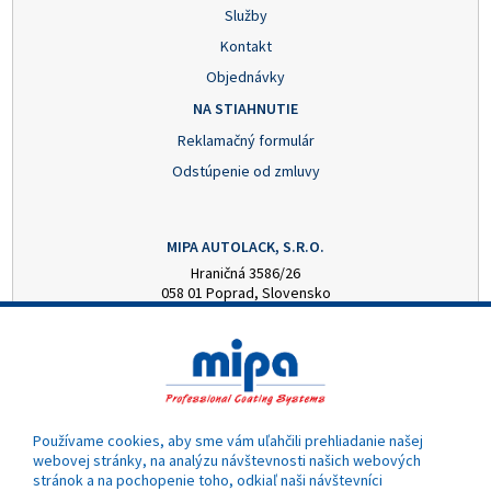
Služby
Kontakt
Objednávky
NA STIAHNUTIE
Reklamačný formulár
Odstúpenie od zmluvy
MIPA AUTOLACK, S.R.O.
Hraničná 3586/26
058 01 Poprad, Slovensko
+421 52 7728876
mipa@autolack.sk
OTVÁRACIE HODINY
Pondelok - Piatok: 8:00 - 16:00 hod.
(obedňajšia prestávka 12:30 - 13:00)
Používame cookies, aby sme vám uľahčili prehliadanie našej
webovej stránky, na analýzu návštevnosti našich webových
stránok a na pochopenie toho, odkiaľ naši návštevníci