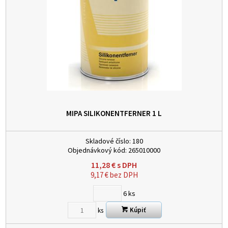
MIPA SILIKONENTFERNER 1 L
Skladové číslo:
180
Objednávkový kód:
265010000
11,28
€
s DPH
9,17
€
bez DPH
6
ks
Kúpiť
ks