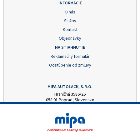
INFORMÁCIE
O nás
Služby
Kontakt
Objednávky
NA STIAHNUTIE
Reklamačný formulár
Odstúpenie od zmluvy
MIPA AUTOLACK, S.R.O.
Hraničná 3586/26
058 01 Poprad, Slovensko
+421 52 7728876
mipa@autolack.sk
OTVÁRACIE HODINY
Pondelok - Piatok: 8:00 - 16:00 hod.
(obedňajšia prestávka 12:30 - 13:00)