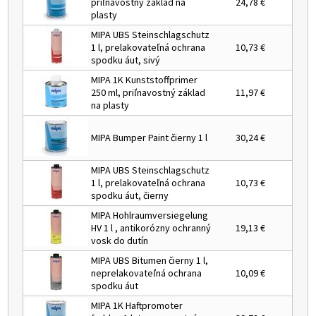
priľnavostný základ na
24,78 €
plasty
MIPA UBS Steinschlagschutz
1 l, prelakovateľná ochrana
10,73 €
spodku áut, sivý
MIPA 1K Kunststoffprimer
250 ml, priľnavostný základ
11,97 €
na plasty
MIPA Bumper Paint čierny 1 l
30,24 €
MIPA UBS Steinschlagschutz
1 l, prelakovateľná ochrana
10,73 €
spodku áut, čierny
MIPA Hohlraumversiegelung
HV 1 l , antikorózny ochranný
19,13 €
vosk do dutín
MIPA UBS Bitumen čierny 1 l,
neprelakovateľná ochrana
10,09 €
spodku áut
MIPA 1K Haftpromoter