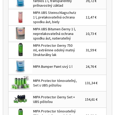
farblos 1 l, transparentný
39,72 €
priľnavostný základ
MIPA UBS Steinschlagschutz
1 l, prelakovateľná ochrana
12,47 €
spodku áut, biely
MIPA UBS Bitumen čierny 1 l,
neprelakovateľná ochrana
10,73 €
spodku áut, natierateľný
MIPA Protector čierny 750
ml, extrémne odolný matný
31,59 €
štrukturálny lak
MIPA Bumper Paint sivý 1 l
24,76 €
MIPA Protector tónovateľný,
131,34 €
Set s UBS pištoľou
MIPA Protector čierny Set +
154,61 €
UBS pištoľou
MIPA Protector tónovateľný