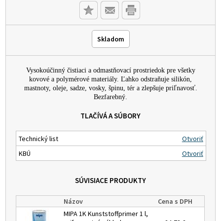
Skladom
Vysokoúčinný čistiaci a odmastňovací prostriedok pre všetky
kovové a polymérové materiály. Ľahko odstraňuje silikón,
mastnoty, oleje, sadze, vosky, špinu, tér a zlepšuje priľnavosť.
Bezfarebný.
TLAČÍVÁ A SÚBORY
Technický list
Otvoriť
KBÚ
Otvoriť
SÚVISIACE PRODUKTY
Názov
Cena s DPH
MIPA 1K Kunststoffprimer 1 l,