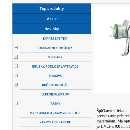
Top produkty
Akcie
Novinky
EXPRES SYSTÉM
OCHRANNÉ POMÔCKY
STOJANY
BRÚSKY, PODLOŽKY, VYSÁVAČE
BRUSIVÁ
BRÚSNE ROHOŽE
LEPENIE PLASTOV
PÁSKY
Špičková striekacia 
MASKOVACIE A ZAKRÝVACIE FÓLIE
prevádzanie prístr
materiálom. Má opti
ZAKRÝVACIE PAPIERE
je HVLP s 0,8 mm S