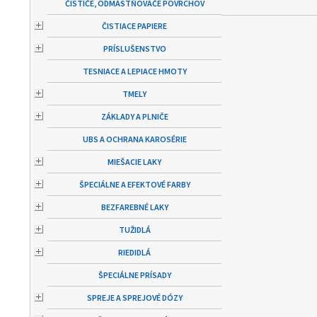
ČISTIČE, ODMASTŇOVAČE POVRCHOV
ČISTIACE PAPIERE
PRÍSLUŠENSTVO
TESNIACE A LEPIACE HMOTY
TMELY
ZÁKLADY A PLNIČE
UBS A OCHRANA KAROSÉRIE
MIEŠACIE LAKY
ŠPECIÁLNE A EFEKTOVÉ FARBY
BEZFAREBNÉ LAKY
TUŽIDLÁ
RIEDIDLÁ
ŠPECIÁLNE PRÍSADY
SPREJE A SPREJOVÉ DÓZY