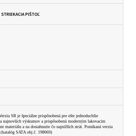
, STRIEKACIA PIŠTOĽ
Verzia SR je špeciálne prispôsobená pre ešte jednoduchšie
dľa najnovších výskumov a prispôsobenú moderným lakovacím
e materiálu a na dosiahnutie čo najnižších strát. Ponúkaná verzia
(katalóg SATA obj.č. 198069)