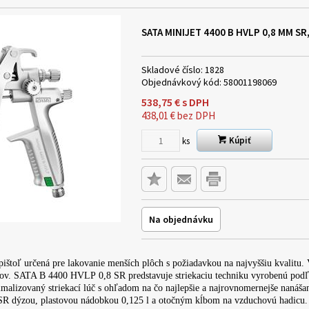
SATA MINIJET 4400 B HVLP 0,8 MM SR
Skladové číslo:
1828
Objednávkový kód:
58001198069
538,75
€
s DPH
438,01
€
bez DPH
Kúpiť
ks
Na objednávku
pištoľ určená pre lakovanie menších plôch s požiadavkou na najvyššiu kvalitu. 
ekov. SATA B 4400 HVLP 0,8 SR predstavuje striekaciu techniku vyrobenú po
malizovaný striekací lúč s ohľadom na čo najlepšie a najrovnomernejše nanášani
R dýzou, plastovou nádobkou 0,125 l a otočným kĺbom na vzduchovú hadicu. 