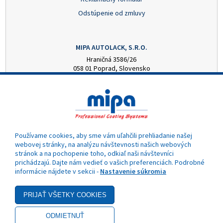
Odstúpenie od zmluvy
MIPA AUTOLACK, S.R.O.
Hraničná 3586/26
058 01 Poprad, Slovensko
+421 52 7728876
mipa@autolack.sk
OTVÁRACIE HODINY
Pondelok - Piatok: 8:00 - 16:00 hod.
(obedňajšia prestávka 12:30 - 13:00)
Používame cookies, aby sme vám uľahčili prehliadanie našej
webovej stránky, na analýzu návštevnosti našich webových
stránok a na pochopenie toho, odkiaľ naši návštevníci
prichádzajú. Dajte nám vedieť o vašich preferenciách. Podrobné
informácie nájdete v sekcii -
Nastavenie súkromia